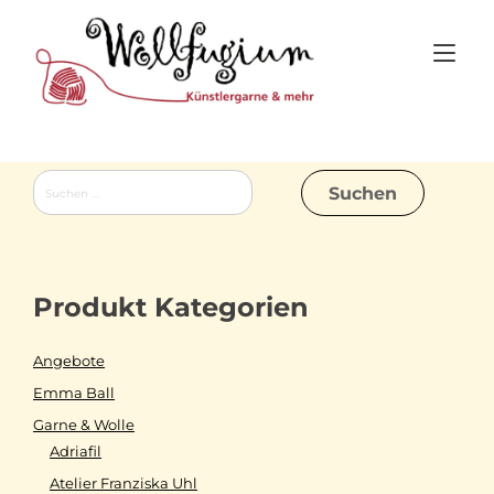
Skip
to
Tog
content
nav
Suchen
nach:
Produkt Kategorien
Angebote
Emma Ball
Garne & Wolle
Adriafil
Atelier Franziska Uhl