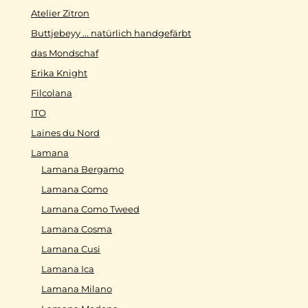
Atelier Zitron
Buttjebeyy ... natürlich handgefärbt
das Mondschaf
Erika Knight
Filcolana
ITO
Laines du Nord
Lamana
Lamana Bergamo
Lamana Como
Lamana Como Tweed
Lamana Cosma
Lamana Cusi
Lamana Ica
Lamana Milano