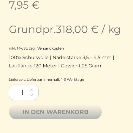
7,95
€
Grundpr.
318,00
€
/
kg
inkl. MwSt.
zzgl.
Versandkosten
100% Schurwolle | Nadelstärke 3,5 – 4,5 mm |
Lauflänge 120 Meter | Gewicht 25 Gram
Lieferzeit:
Lieferbar innerhalb 1-3 Werktage
Como Lamana Schurwolle Merino superfine 54M Eisblau Mela
IN DEN WARENKORB