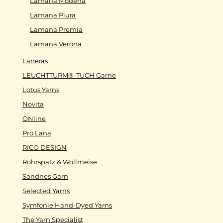
Lamana Modena
Lamana Piura
Lamana Premia
Lamana Verona
Laneras
LEUCHTTURM®-TUCH Garne
Lotus Yarns
Novita
ONline
Pro Lana
RICO DESIGN
Rohrspatz & Wollmeise
Sandnes Garn
Selected Yarns
Symfonie Hand-Dyed Yarns
The Yarn Specialist