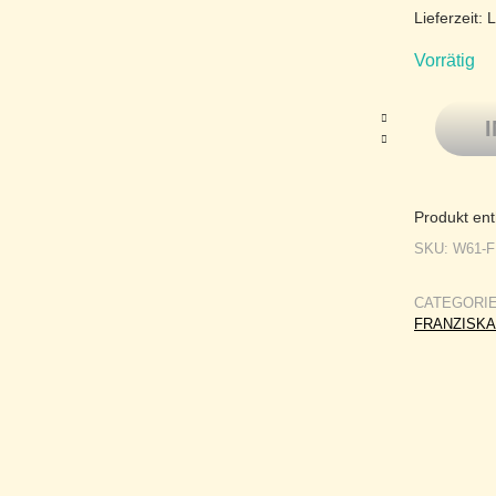
Lieferzeit:
L
Vorrätig
Handgefär
Produkt ent
SKU:
W61-
CATEGORI
FRANZISKA