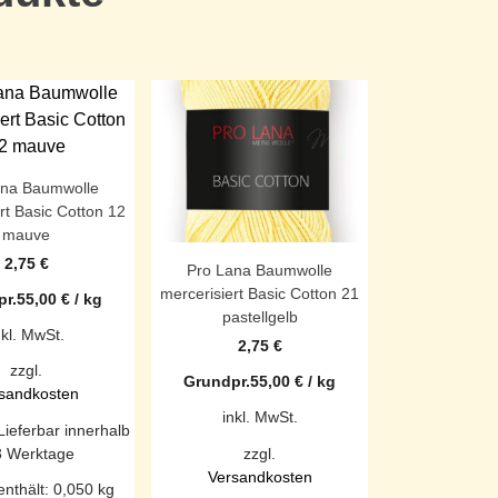
ana Baumwolle
rt Basic Cotton 12
mauve
2,75
€
Pro Lana Baumwolle
mercerisiert Basic Cotton 21
r.
55,00
€
/
kg
pastellgelb
nkl. MwSt.
2,75
€
zzgl.
Grundpr.
55,00
€
/
kg
sandkosten
inkl. MwSt.
Lieferbar innerhalb
3 Werktage
zzgl.
Versandkosten
enthält: 0,050
kg