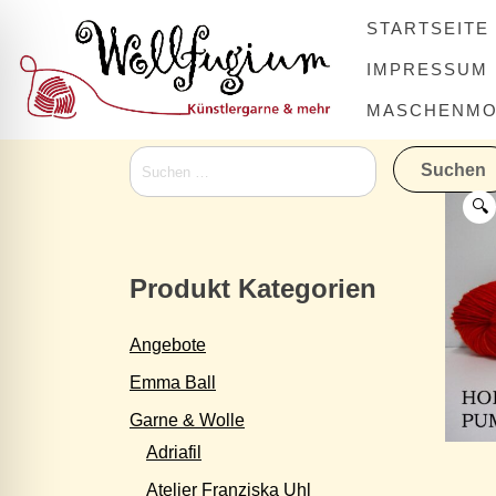
Skip
STARTSEITE
to
content
IMPRESSUM
MASCHENMOV
Suchen
nach:
🔍
Produkt Kategorien
Angebote
Emma Ball
Garne & Wolle
Adriafil
Atelier Franziska Uhl