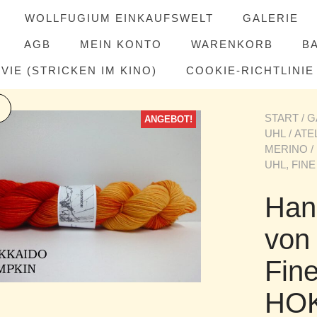
WOLLFUGIUM EINKAUFSWELT
GALERIE
AGB
MEIN KONTO
WARENKORB
B
IE (STRICKEN IM KINO)
COOKIE-RICHTLINIE 
START
/
G
ANGEBOT!
UHL
/
ATE
MERINO
/
UHL, FIN
Han
von 
Fine
HO