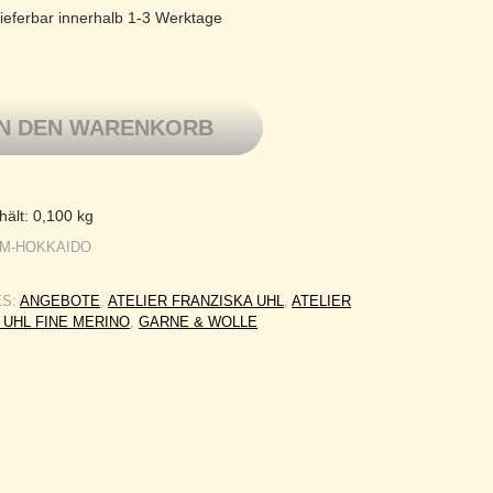
ieferbar innerhalb 1-3 Werktage
bte Wolle von Franziska Uhl, Fine Merino, HOKKAIDO Menge
IN DEN WARENKORB
hält: 0,100
kg
FM-HOKKAIDO
ES:
ANGEBOTE
,
ATELIER FRANZISKA UHL
,
ATELIER
 UHL FINE MERINO
,
GARNE & WOLLE