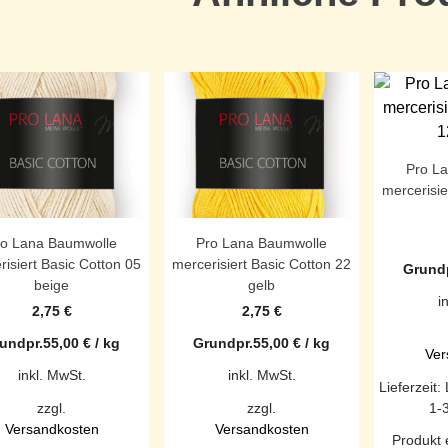
Pro L
mercerisie
ro Lana Baumwolle
Pro Lana Baumwolle
risiert Basic Cotton 05
mercerisiert Basic Cotton 22
Grundp
beige
gelb
i
2,75
€
2,75
€
undpr.
55,00
€
/
kg
Grundpr.
55,00
€
/
kg
Ver
inkl. MwSt.
inkl. MwSt.
Lieferzeit:
1-
zzgl.
zzgl.
Versandkosten
Versandkosten
Produkt 