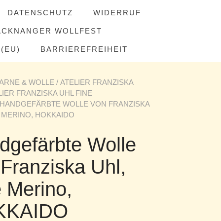
DATENSCHUTZ
WIDERRUF
ACKNANGER WOLLFEST
(EU)
BARRIEREFREIHEIT
ARNE & WOLLE
/
ATELIER FRANZISKA
LIER FRANZISKA UHL FINE
 HANDGEFÄRBTE WOLLE VON FRANZISKA
E MERINO, HOKKAIDO
dgefärbte Wolle
Franziska Uhl,
 Merino,
KKAIDO