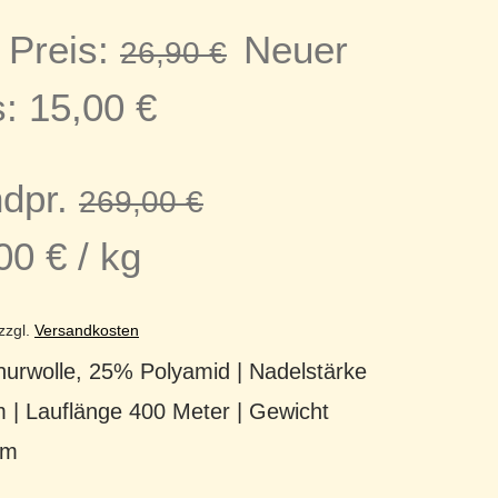
Ursprünglicher
 Preis:
Neuer
26,90
€
Aktueller
Preis
s:
15,00
€
Preis
war:
dpr.
269,00
€
ist:
26,90 €
,00
€
/
kg
15,00 €.
zzgl.
Versandkosten
urwolle, 25% Polyamid | Nadelstärke
 | Lauflänge 400 Meter | Gewicht
am