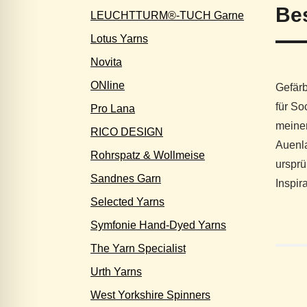
Be
LEUCHTTURM®-TUCH Garne
Lotus Yarns
Novita
ONline
Gefärb
für So
Pro Lana
meiner
RICO DESIGN
Auenla
Rohrspatz & Wollmeise
ursprü
Sandnes Garn
Inspir
Selected Yarns
Symfonie Hand-Dyed Yarns
The Yarn Specialist
Urth Yarns
West Yorkshire Spinners