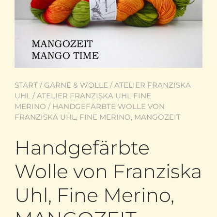
START
/
GARNE & WOLLE
/
ATELIER FRANZISKA
UHL
/
ATELIER FRANZISKA UHL FINE
MERINO
/ HANDGEFÄRBTE WOLLE VON
FRANZISKA UHL, FINE MERINO, MANGOZEIT
Handgefärbte
Wolle von Franziska
Uhl, Fine Merino,