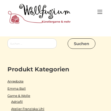
Skip
to
Tog
content
nav
Suchen
nach:
Produkt Kategorien
Angebote
Emma Ball
Garne & Wolle
Adriafil
Atelier Franziska Uhl