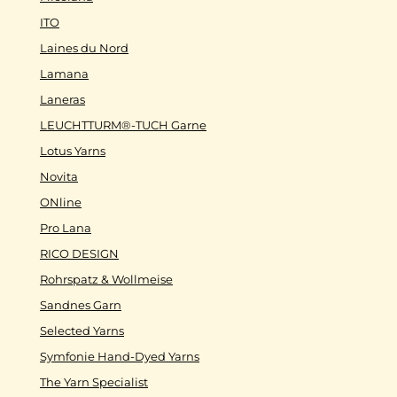
ITO
Laines du Nord
Lamana
Laneras
LEUCHTTURM®-TUCH Garne
Lotus Yarns
Novita
ONline
Pro Lana
RICO DESIGN
Rohrspatz & Wollmeise
Sandnes Garn
Selected Yarns
Symfonie Hand-Dyed Yarns
The Yarn Specialist