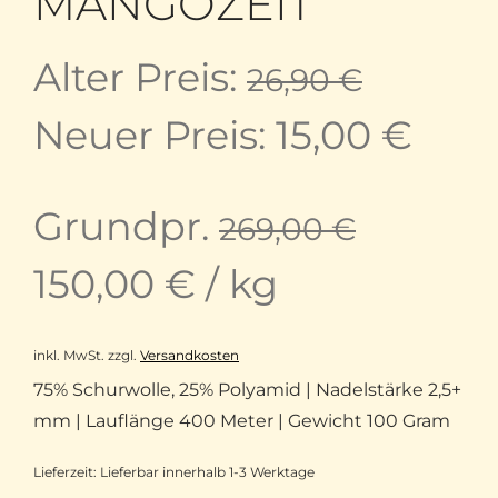
MANGOZEIT
Ursprü
Alter Preis:
26,90
€
Preis
Aktu
Neuer Preis:
15,00
€
war:
Prei
Grundpr.
269,00
€
26,90 
ist:
150,00
€
/
kg
15,0
inkl. MwSt.
zzgl.
Versandkosten
75% Schurwolle, 25% Polyamid | Nadelstärke 2,5+
mm | Lauflänge 400 Meter | Gewicht 100 Gram
Lieferzeit:
Lieferbar innerhalb 1-3 Werktage