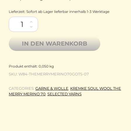
Lieferzeit:
Sofort ab Lager lieferbar innerhalb 1-3 Werktage
Kremke Soul Wool The Merry Merino 70 GOTS zertifizierte dicke
IN DEN WARENKORB
Produkt enthält: 0,050
kg
SKU:
W84-THEMERRYMERINO70GOTS-07
CATEGORIES:
GARNE & WOLLE
,
KREMKE SOUL WOOL THE
MERRY MERINO 70
,
SELECTED YARNS