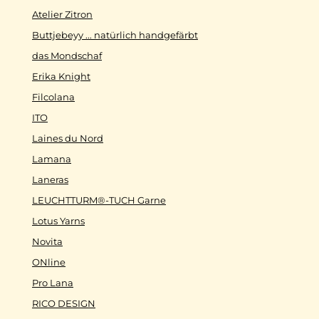
Atelier Zitron
Buttjebeyy ... natürlich handgefärbt
das Mondschaf
Erika Knight
Filcolana
ITO
Laines du Nord
Lamana
Laneras
LEUCHTTURM®-TUCH Garne
Lotus Yarns
Novita
ONline
Pro Lana
RICO DESIGN