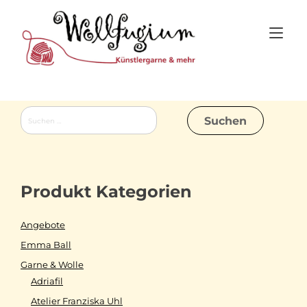
Skip
to
Tog
content
nav
Suchen
nach:
Produkt Kategorien
Angebote
Emma Ball
Garne & Wolle
Adriafil
Atelier Franziska Uhl