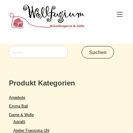
Skip
to
Tog
content
nav
Suchen
nach:
Produkt Kategorien
Angebote
Emma Ball
Garne & Wolle
Adriafil
Atelier Franziska Uhl