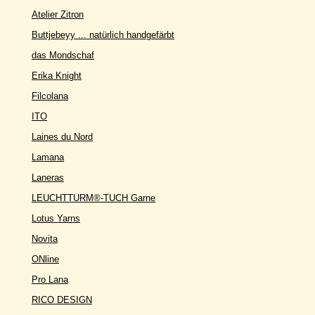
Atelier Zitron
Buttjebeyy ... natürlich handgefärbt
das Mondschaf
Erika Knight
Filcolana
ITO
Laines du Nord
Lamana
Laneras
LEUCHTTURM®-TUCH Garne
Lotus Yarns
Novita
ONline
Pro Lana
RICO DESIGN