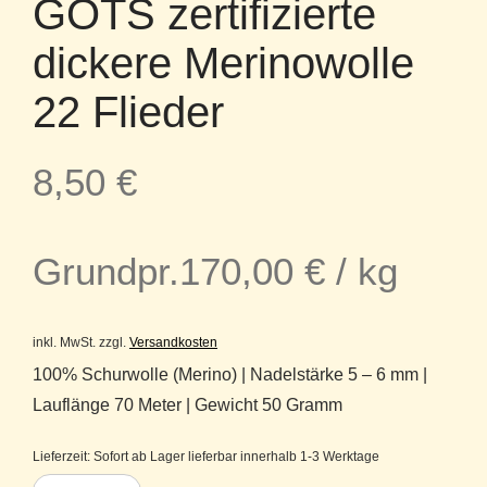
GOTS zertifizierte
dickere Merinowolle
22 Flieder
8,50
€
Grundpr.
170,00
€
/
kg
inkl. MwSt.
zzgl.
Versandkosten
100% Schurwolle (Merino) | Nadelstärke 5 – 6 mm |
Lauflänge 70 Meter | Gewicht 50 Gramm
Lieferzeit:
Sofort ab Lager lieferbar innerhalb 1-3 Werktage
Kremke Soul Wool The Merry Merino 70 GOTS zertifizierte dickere Meri