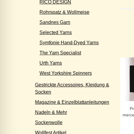
RICO DESIGN
Rohrspatz & Wollmeise
Sandnes Garn
Selected Yarns
Symfonie Hand-Dyed Yarns
The Yarn Specialist
Urth Yarns
West Yorkshire Spinners
Gestrickte Accessoires, Kleidung &
Socken
Magazine & Einzelblattanleitungen
P
Nadeln & Mehr
merce
Sockenwolle
Wollfest Artikel