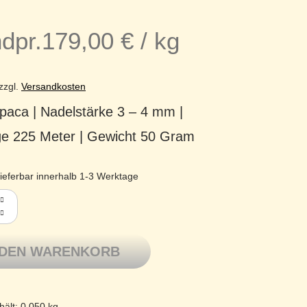
dpr.
179,00
€
/
kg
zzgl.
Versandkosten
paca | Nadelstärke 3 – 4 mm |
ge 225 Meter | Gewicht 50 Gram
ieferbar innerhalb 1-3 Werktage
buerstetes Alpaka Kuschelgarn Cusi 33 Karmin Menge
 DEN WARENKORB
hält: 0,050
kg