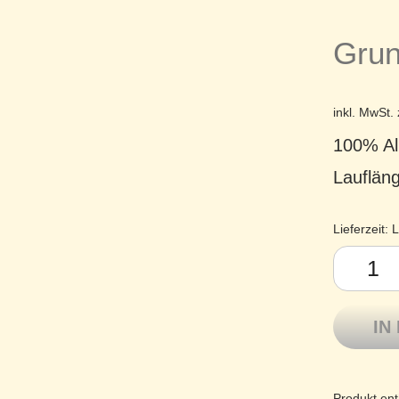
Grun
inkl. MwSt.
100% Al
Lauflän
Lieferzeit:
L
Lamana ge
IN
Produkt ent