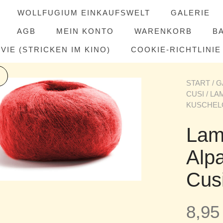
WOLLFUGIUM EINKAUFSWELT
GALERIE
AGB
MEIN KONTO
WARENKORB
B
IE (STRICKEN IM KINO)
COOKIE-RICHTLINIE 
START
/
G
CUSI
/ LA
KUSCHELG
Lam
Alp
Cus
8,9