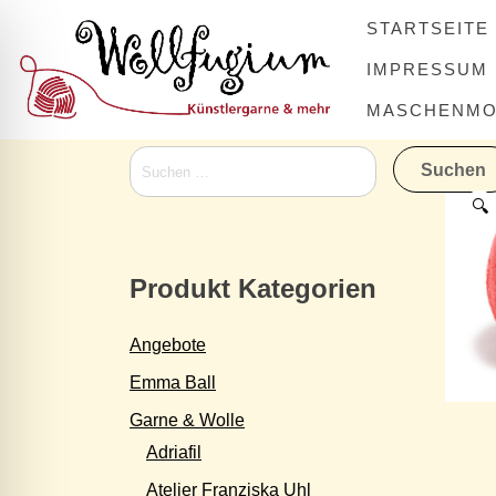
Skip
STARTSEITE
to
content
IMPRESSUM
MASCHENMOV
Suchen
nach:
🔍
Produkt Kategorien
Angebote
Emma Ball
Garne & Wolle
Adriafil
Atelier Franziska Uhl