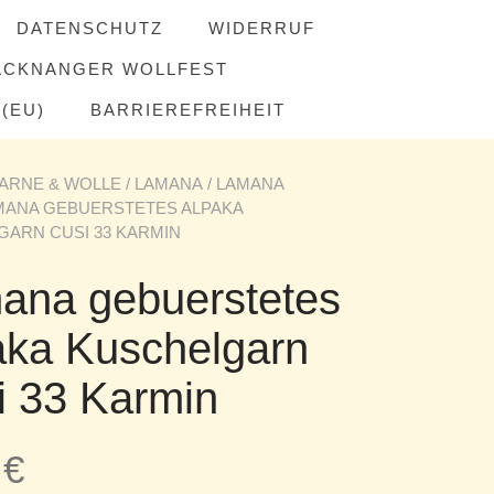
DATENSCHUTZ
WIDERRUF
ACKNANGER WOLLFEST
(EU)
BARRIEREFREIHEIT
ARNE & WOLLE
/
LAMANA
/
LAMANA
MANA GEBUERSTETES ALPAKA
ARN CUSI 33 KARMIN
ana gebuerstetes
aka Kuschelgarn
i 33 Karmin
5
€