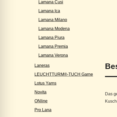
Lamana Cusi
Lamana Ica
Lamana Milano
Lamana Modena
Lamana Piura
Lamana Premia
Lamana Verona
Be
Laneras
LEUCHTTURM®-TUCH Garne
Lotus Yarns
Novita
Das ge
ONline
Kusche
Pro Lana