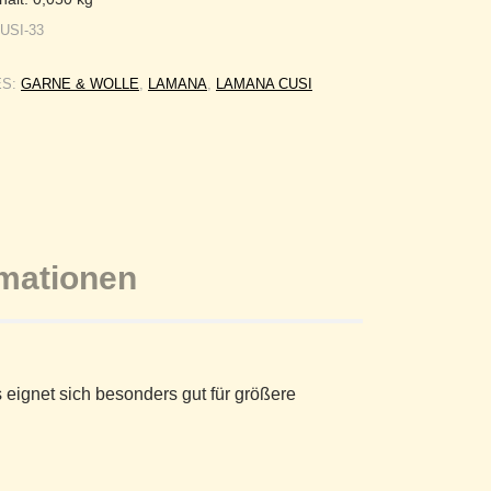
USI-33
ES:
GARNE & WOLLE
,
LAMANA
,
LAMANA CUSI
rmationen
s eignet sich besonders gut für größere