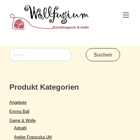
Skip
to
Tog
content
nav
Suchen
nach:
Produkt Kategorien
Angebote
Emma Ball
Garne & Wolle
Adriafil
Atelier Franziska Uhl