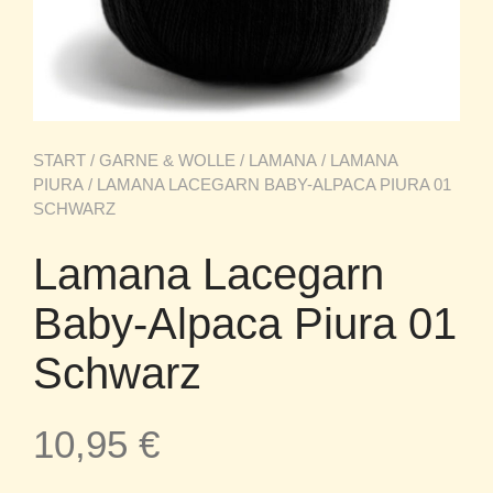
START
/
GARNE & WOLLE
/
LAMANA
/
LAMANA
PIURA
/ LAMANA LACEGARN BABY-ALPACA PIURA 01
SCHWARZ
Lamana Lacegarn
Baby-Alpaca Piura 01
Schwarz
10,95
€