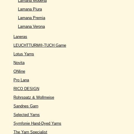
Lamana Modena
Lamana Piura
Lamana Premia
Lamana Verona
Laneras
LEUCHTTURM®-TUCH Garne
Lotus Yarns
Novita
ONline
Pro Lana
RICO DESIGN
Rohrspatz & Wollmeise
Sandnes Garn
Selected Yarns
Symfonie Hand-Dyed Yarns
The Yarn Specialist