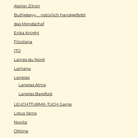
Atelier Zitron
Buttjebeyy ... natürlich handgefärbt
das Mondschaf
Erika Knight
Filcolana
ITO
Laines du Nord
Lamana
Laneras
Laneras Alma
Laneras Barefoot
LEUCHTTURM®-TUCH Garne
Lotus Yarns
Novita
ONline