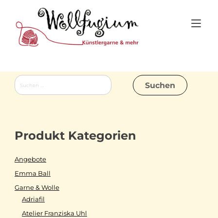
Skip
to
Tog
content
nav
Suchen
nach:
Produkt Kategorien
Angebote
Emma Ball
Garne & Wolle
Adriafil
Atelier Franziska Uhl