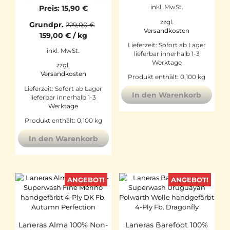
Preis
Aktueller
Preis:
15,90
€
inkl. MwSt.
war:
Preis
zzgl.
Grundpr.
229,00
€
22,90 €
ist:
Versandkosten
159,00
€
/
kg
15,90 €.
Lieferzeit:
Sofort ab Lager
inkl. MwSt.
lieferbar innerhalb 1-3
Werktage
zzgl.
Versandkosten
Produkt enthält: 0,100
kg
Lieferzeit:
Sofort ab Lager
In den Warenkorb
lieferbar innerhalb 1-3
Werktage
Produkt enthält: 0,100
kg
In den Warenkorb
ANGEBOT!
ANGEBOT!
Laneras Alma 100% Non-
Laneras Barefoot 100%