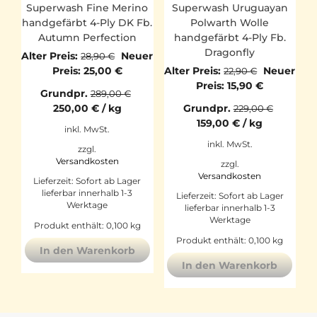
Superwash Fine Merino
Superwash Uruguayan
handgefärbt 4-Ply DK Fb.
Polwarth Wolle
Autumn Perfection
handgefärbt 4-Ply Fb.
Dragonfly
Ursprünglicher
Alter Preis:
Neuer
28,90
€
Preis
Aktueller
Ursprüngl
Preis:
25,00
€
Alter Preis:
Neuer
22,90
€
war:
Preis
Preis
Aktueller
Preis:
15,90
€
Grundpr.
289,00
€
28,90 €
ist:
war:
Preis
250,00
€
/
kg
Grundpr.
229,00
€
25,00 €.
22,90 €
ist:
159,00
€
/
kg
15,90 €.
inkl. MwSt.
inkl. MwSt.
zzgl.
Versandkosten
zzgl.
Versandkosten
Lieferzeit:
Sofort ab Lager
lieferbar innerhalb 1-3
Lieferzeit:
Sofort ab Lager
Werktage
lieferbar innerhalb 1-3
Werktage
Produkt enthält: 0,100
kg
Produkt enthält: 0,100
kg
In den Warenkorb
In den Warenkorb