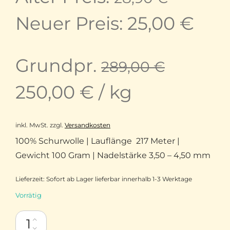
Preis
Aktu
Neuer Preis:
25,00
€
war:
Prei
Grundpr.
289,00
€
28,90 
ist:
250,00
€
/
kg
25,0
inkl. MwSt.
zzgl.
Versandkosten
100% Schurwolle | Lauflänge 217 Meter |
Gewicht 100 Gram | Nadelstärke 3,50 – 4,50 mm
Lieferzeit:
Sofort ab Lager lieferbar innerhalb 1-3 Werktage
Vorrätig
Laneras Alma 100% Non-Superwash Fine Merino handgefärbt 4-