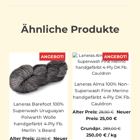
Ähnliche Produkte
ANGEBOT!
ANGEBOT!
Laneras Alma 100% Non-
Superwash Fine Merino
handgefärbt 4-Ply DK Fb.
Cauldron
Laneras Barefoot 100%
Superwash Uruguayan
Ursprüngl
Alter Preis:
Neuer
28,90
€
Polwarth Wolle
Preis
Aktueller
Preis:
25,00
€
handgefärbt 4-Ply Fb.
war:
Preis
Grundpr.
289,00
€
Merlin´s Beard
28,90 €
ist:
250,00
€
/
kg
25,00 €.
Ursprünglicher
Alter Preis:
Neuer
22,90
€