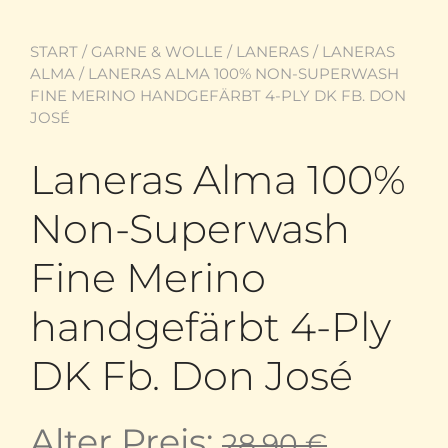
START
/
GARNE & WOLLE
/
LANERAS
/
LANERAS
ALMA
/ LANERAS ALMA 100% NON-SUPERWASH
FINE MERINO HANDGEFÄRBT 4-PLY DK FB. DON
JOSÉ
Laneras Alma 100%
Non-Superwash
Fine Merino
handgefärbt 4-Ply
DK Fb. Don José
Ursprü
Alter Preis:
28,90
€