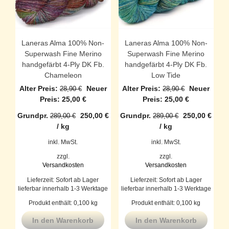
Laneras Alma 100% Non-
Laneras Alma 100% Non-
Superwash Fine Merino
Superwash Fine Merino
handgefärbt 4-Ply DK Fb.
handgefärbt 4-Ply DK Fb.
Chameleon
Low Tide
Ursprünglicher
Ursprüngli
Alter Preis:
Neuer
Alter Preis:
Neuer
28,90
€
28,90
€
Preis
Aktueller
Preis
Aktueller
Preis:
25,00
€
Preis:
25,00
€
war:
Preis
war:
Preis
Grundpr.
250,00
€
Grundpr.
250,00
€
289,00
€
289,00
€
28,90 €
ist:
28,90 €
ist:
/
kg
/
kg
25,00 €.
25,00 €.
inkl. MwSt.
inkl. MwSt.
zzgl.
zzgl.
Versandkosten
Versandkosten
Lieferzeit:
Sofort ab Lager
Lieferzeit:
Sofort ab Lager
lieferbar innerhalb 1-3 Werktage
lieferbar innerhalb 1-3 Werktage
Produkt enthält: 0,100
kg
Produkt enthält: 0,100
kg
In den Warenkorb
In den Warenkorb