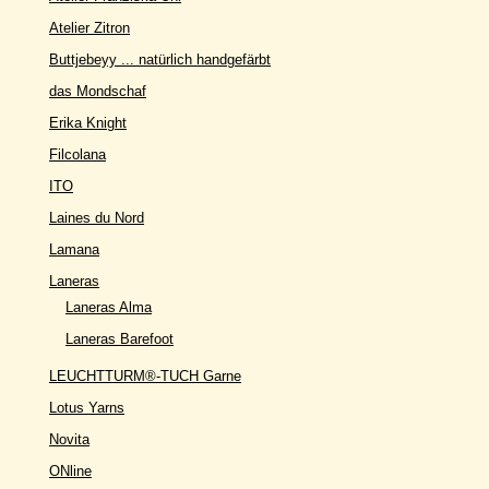
Atelier Zitron
Buttjebeyy ... natürlich handgefärbt
das Mondschaf
Erika Knight
Filcolana
ITO
Laines du Nord
Lamana
Laneras
Laneras Alma
Laneras Barefoot
LEUCHTTURM®-TUCH Garne
Lotus Yarns
Novita
ONline