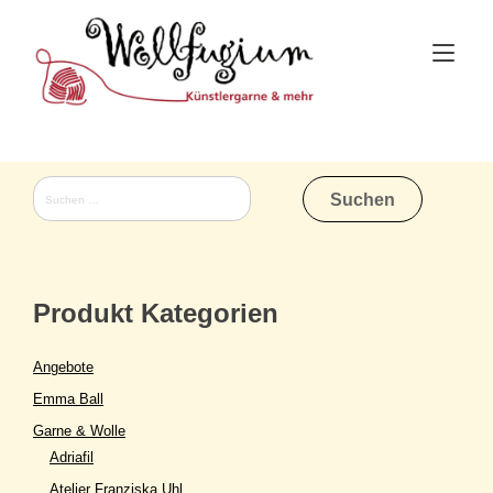
Skip
to
Tog
content
nav
Suchen
nach:
Produkt Kategorien
Angebote
Emma Ball
Garne & Wolle
Adriafil
Atelier Franziska Uhl