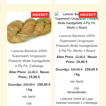
ANGEBOT!
ANGEBOT!
Laneras Barefoot 100%
Superwash Uruguayan
Polwarth Wolle handgefärbt
4-Ply Fb. Merlin´s Beard
Laneras Barefoot 100%
Superwash Uruguayan
Ursprüngli
Alter Preis:
Neuer
22,90
€
Polwarth Wolle handgefärbt
Preis
Aktueller
Preis:
15,90
€
4-Ply Fb. Calistoga
war:
Preis
Grundpr.
159,00
€
229,00
€
22,90 €
ist:
Ursprünglicher
Alter Preis:
Neuer
22,90
€
/
kg
15,90 €.
Preis
Aktueller
Preis:
15,90
€
war:
Preis
inkl. MwSt.
Grundpr.
159,00
€
229,00
€
22,90 €
ist:
zzgl.
/
kg
15,90 €.
Versandkosten
inkl. MwSt.
Lieferzeit:
Sofort ab Lager
lieferbar innerhalb 1-3 Werktage
zzgl.