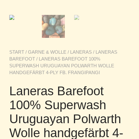
START
/
GARNE & WOLLE
/
LANERAS
/
LANERAS
BAREFOOT
/ LANERAS BAREFOOT 100%
SUPERWASH URUGUAYAN POLWARTH WOLLE
HANDGEFÄRBT 4-PLY FB. FRANGIPANGI
Laneras Barefoot
100% Superwash
Uruguayan Polwarth
Wolle handgefärbt 4-