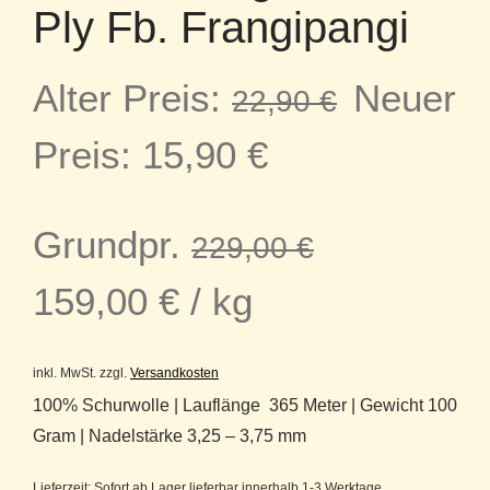
Ply Fb. Frangipangi
Ursprün
Alter Preis:
Neuer
22,90
€
Aktueller
Preis
Preis:
15,90
€
Preis
war:
Grundpr.
229,00
€
ist:
22,90 €
159,00
€
/
kg
15,90 €.
inkl. MwSt.
zzgl.
Versandkosten
100% Schurwolle | Lauflänge 365 Meter | Gewicht 100
Gram | Nadelstärke 3,25 – 3,75 mm
Lieferzeit:
Sofort ab Lager lieferbar innerhalb 1-3 Werktage