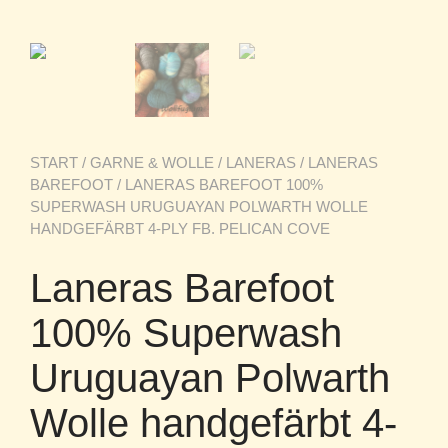
START
/
GARNE & WOLLE
/
LANERAS
/
LANERAS
BAREFOOT
/ LANERAS BAREFOOT 100%
SUPERWASH URUGUAYAN POLWARTH WOLLE
HANDGEFÄRBT 4-PLY FB. PELICAN COVE
Laneras Barefoot
100% Superwash
Uruguayan Polwarth
Wolle handgefärbt 4-