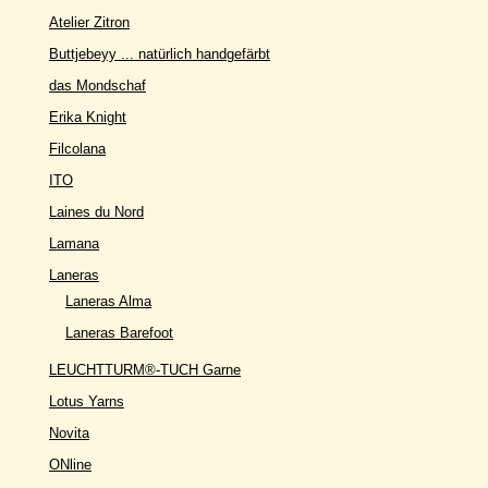
Atelier Zitron
Buttjebeyy ... natürlich handgefärbt
das Mondschaf
Erika Knight
Filcolana
ITO
Laines du Nord
Lamana
Laneras
Laneras Alma
Laneras Barefoot
LEUCHTTURM®-TUCH Garne
Lotus Yarns
Novita
ONline