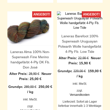
ANGEBOT!
ANGEBOT!
Laneras Barefoot 100%
Superwash Uruguayan
Polwarth Wolle handgefärbt
4-Ply Fb. Low Tide
Laneras Alma 100% Non-
Superwash Fine Merino
Ursprüngli
Alter Preis:
Neuer
22,90
€
handgefärbt 4-Ply DK Fb.
Preis
Aktueller
Preis:
15,90
€
Don José
war:
Preis
Grundpr.
159,00
€
229,00
€
22,90 €
ist:
Ursprünglicher
Alter Preis:
Neuer
28,90
€
/
kg
15,90 €.
Preis
Aktueller
Preis:
25,00
€
war:
Preis
inkl. MwSt.
Grundpr.
250,00
€
289,00
€
28,90 €
ist:
zzgl.
/
kg
25,00 €.
Versandkosten
inkl. MwSt.
Lieferzeit:
Sofort ab Lager
lieferbar innerhalb 1-3 Werktage
zzgl.