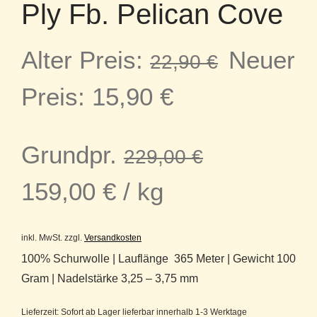
Ply Fb. Pelican Cove
Ursprün
Alter Preis:
Neuer
22,90
€
Aktueller
Preis
Preis:
15,90
€
Preis
war:
Grundpr.
229,00
€
ist:
22,90 €
159,00
€
/
kg
15,90 €.
inkl. MwSt.
zzgl.
Versandkosten
100% Schurwolle | Lauflänge 365 Meter | Gewicht 100
Gram | Nadelstärke 3,25 – 3,75 mm
Lieferzeit:
Sofort ab Lager lieferbar innerhalb 1-3 Werktage