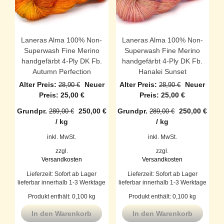
Laneras Alma 100% Non-
Laneras Alma 100% Non-
Superwash Fine Merino
Superwash Fine Merino
handgefärbt 4-Ply DK Fb.
handgefärbt 4-Ply DK Fb.
Autumn Perfection
Hanalei Sunset
Ursprünglicher
Ursprüngli
Alter Preis:
Neuer
Alter Preis:
Neuer
28,90
€
28,90
€
Preis
Aktueller
Preis
Aktueller
Preis:
25,00
€
Preis:
25,00
€
war:
Preis
war:
Preis
Grundpr.
250,00
€
Grundpr.
250,00
€
289,00
€
289,00
€
28,90 €
ist:
28,90 €
ist:
/
kg
/
kg
25,00 €.
25,00 €.
inkl. MwSt.
inkl. MwSt.
zzgl.
zzgl.
Versandkosten
Versandkosten
Lieferzeit:
Sofort ab Lager
Lieferzeit:
Sofort ab Lager
lieferbar innerhalb 1-3 Werktage
lieferbar innerhalb 1-3 Werktage
Produkt enthält: 0,100
kg
Produkt enthält: 0,100
kg
In den Warenkorb
In den Warenkorb