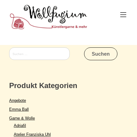
Skip
to
Tog
content
nav
Suchen
nach:
Produkt Kategorien
Angebote
Emma Ball
Garne & Wolle
Adriafil
Atelier Franziska Uhl