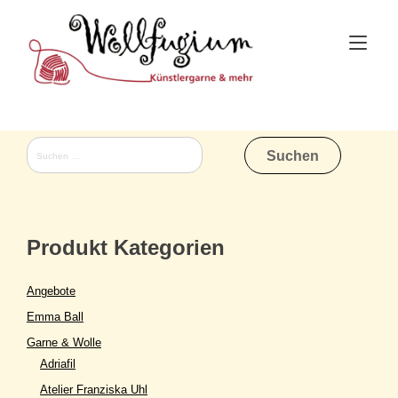
Skip
to
Tog
content
nav
Suchen
nach:
Produkt Kategorien
Angebote
Emma Ball
Garne & Wolle
Adriafil
Atelier Franziska Uhl