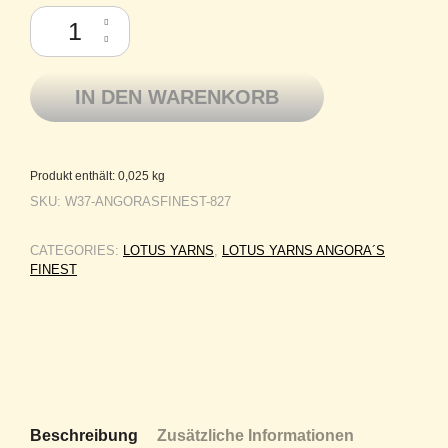
Lotus Yarn Angora´s Finest - nur zertifiziertes, ausgekämmtes Langhaa
IN DEN WARENKORB
Produkt enthält: 0,025
kg
SKU:
W37-ANGORASFINEST-827
CATEGORIES:
LOTUS YARNS
,
LOTUS YARNS ANGORA´S
FINEST
Beschreibung
Zusätzliche Informationen