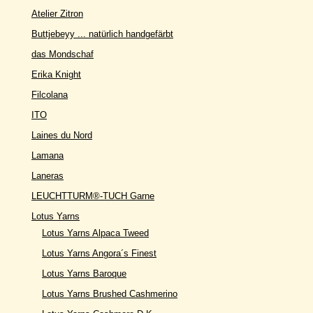
Atelier Zitron
Buttjebeyy ... natürlich handgefärbt
das Mondschaf
Erika Knight
Filcolana
ITO
Laines du Nord
Lamana
Laneras
LEUCHTTURM®-TUCH Garne
Lotus Yarns
Lotus Yarns Alpaca Tweed
Lotus Yarns Angora´s Finest
Lotus Yarns Baroque
Lotus Yarns Brushed Cashmerino