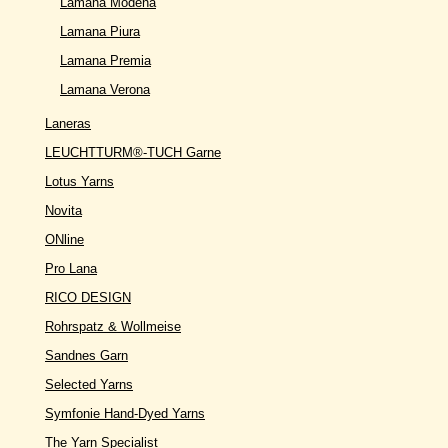
Lamana Modena
Lamana Piura
Lamana Premia
Lamana Verona
Laneras
LEUCHTTURM®-TUCH Garne
Lotus Yarns
Novita
ONline
Pro Lana
RICO DESIGN
Rohrspatz & Wollmeise
Sandnes Garn
Selected Yarns
Symfonie Hand-Dyed Yarns
The Yarn Specialist