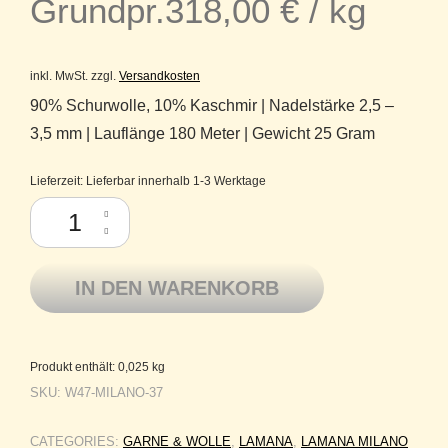
Grundpr.
318,00
€
/
kg
inkl. MwSt.
zzgl.
Versandkosten
90% Schurwolle, 10% Kaschmir | Nadelstärke 2,5 –
3,5 mm | Lauflänge 180 Meter | Gewicht 25 Gram
Lieferzeit:
Lieferbar innerhalb 1-3 Werktage
Milano Lamana Schurwolle Merino superfine Kaschmir 37 Perlgrau Men
IN DEN WARENKORB
Produkt enthält: 0,025
kg
SKU:
W47-MILANO-37
CATEGORIES:
GARNE & WOLLE
,
LAMANA
,
LAMANA MILANO