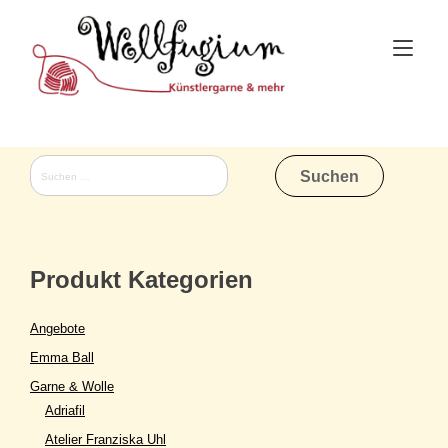
Skip
to
Tog
content
nav
Suchen
nach:
Produkt Kategorien
Angebote
Emma Ball
Garne & Wolle
Adriafil
Atelier Franziska Uhl