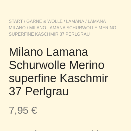
START
/
GARNE & WOLLE
/
LAMANA
/
LAMANA
MILANO
/ MILANO LAMANA SCHURWOLLE MERINO
SUPERFINE KASCHMIR 37 PERLGRAU
Milano Lamana
Schurwolle Merino
superfine Kaschmir
37 Perlgrau
7,95
€