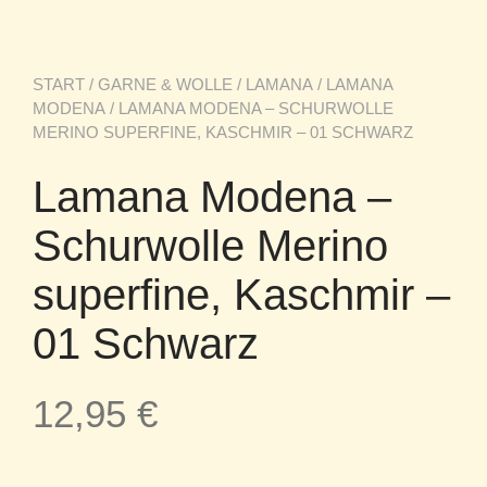
START
/
GARNE & WOLLE
/
LAMANA
/
LAMANA
MODENA
/ LAMANA MODENA – SCHURWOLLE
MERINO SUPERFINE, KASCHMIR – 01 SCHWARZ
Lamana Modena –
Schurwolle Merino
superfine, Kaschmir –
01 Schwarz
12,95
€