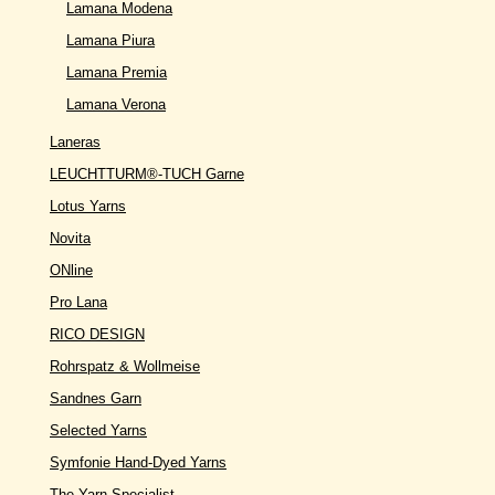
Lamana Modena
Lamana Piura
Lamana Premia
Lamana Verona
Laneras
LEUCHTTURM®-TUCH Garne
Lotus Yarns
Novita
ONline
Pro Lana
RICO DESIGN
Rohrspatz & Wollmeise
Sandnes Garn
Selected Yarns
Symfonie Hand-Dyed Yarns
The Yarn Specialist