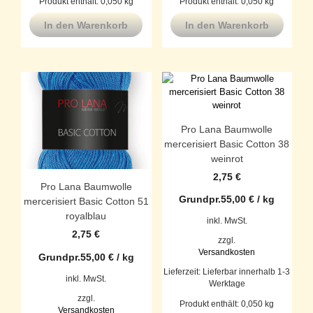
Produkt enthält: 0,050
kg
Produkt enthält: 0,050
kg
In den Warenkorb
In den Warenkorb
Pro Lana Baumwolle
mercerisiert Basic Cotton 38
weinrot
2,75
€
Pro Lana Baumwolle
Grundpr.
55,00
€
/
kg
mercerisiert Basic Cotton 51
royalblau
inkl. MwSt.
2,75
€
zzgl.
Versandkosten
Grundpr.
55,00
€
/
kg
Lieferzeit:
Lieferbar innerhalb 1-3
inkl. MwSt.
Werktage
zzgl.
Produkt enthält: 0,050
kg
Versandkosten