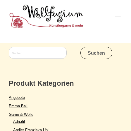
Skip
to
Tog
content
nav
Suchen
nach:
Produkt Kategorien
Angebote
Emma Ball
Garne & Wolle
Adriafil
Atelier Franziska Uhl