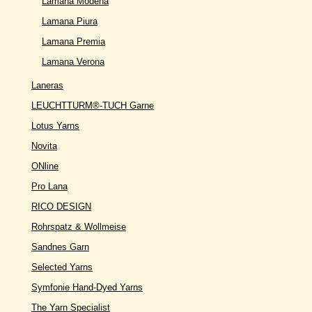
Lamana Modena
Lamana Piura
Lamana Premia
Lamana Verona
Laneras
LEUCHTTURM®-TUCH Garne
Lotus Yarns
Novita
ONline
Pro Lana
RICO DESIGN
Rohrspatz & Wollmeise
Sandnes Garn
Selected Yarns
Symfonie Hand-Dyed Yarns
The Yarn Specialist