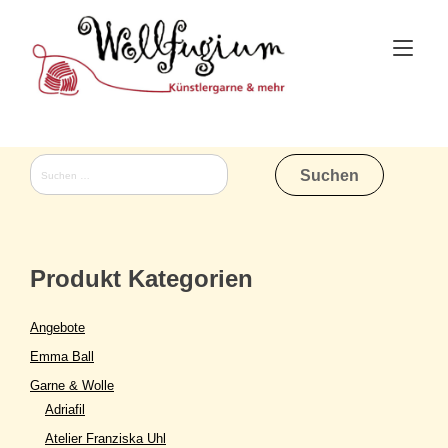
Skip
to
Tog
content
nav
Suchen
nach:
Produkt Kategorien
Angebote
Emma Ball
Garne & Wolle
Adriafil
Atelier Franziska Uhl