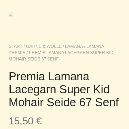
START
/
GARNE & WOLLE
/
LAMANA
/
LAMANA
PREMIA
/ PREMIA LAMANA LACEGARN SUPER KID
MOHAIR SEIDE 67 SENF
Premia Lamana
Lacegarn Super Kid
Mohair Seide 67 Senf
15,50
€