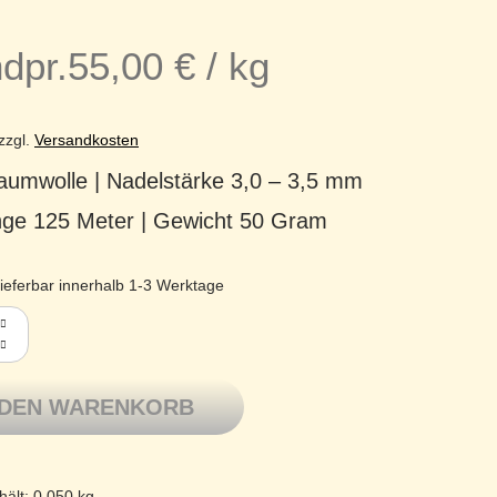
dpr.
55,00
€
/
kg
zzgl.
Versandkosten
umwolle | Nadelstärke 3,0 – 3,5 mm
änge 125 Meter | Gewicht 50 Gram
ieferbar innerhalb 1-3 Werktage
Baumwolle mercerisiert Basic Cotton 109 mittelbraun Menge
 DEN WARENKORB
hält: 0,050
kg