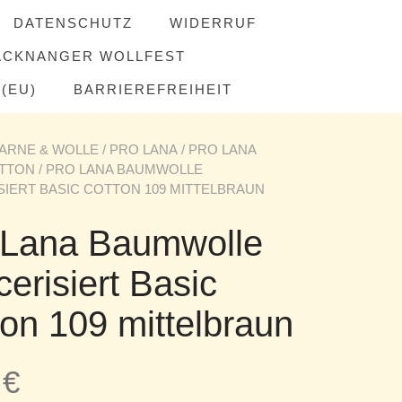
DATENSCHUTZ
WIDERRUF
ACKNANGER WOLLFEST
(EU)
BARRIEREFREIHEIT
ARNE & WOLLE
/
PRO LANA
/
PRO LANA
OTTON
/ PRO LANA BAUMWOLLE
IERT BASIC COTTON 109 MITTELBRAUN
 Lana Baumwolle
erisiert Basic
on 109 mittelbraun
5
€