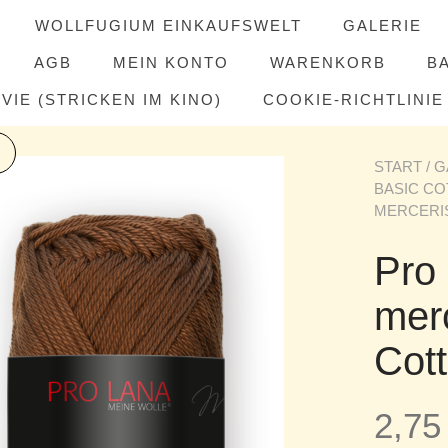
WOLLFUGIUM EINKAUFSWELT
GALERIE
AGB
MEIN KONTO
WARENKORB
B
IE (STRICKEN IM KINO)
COOKIE-RICHTLINIE 
START
/
G
BASIC C
MERCERIS
Pro
merc
Cott
2,7