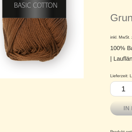
Grun
inkl. MwSt.
100% Ba
| Laufl
Lieferzeit:
L
Pro Lana 
IN
Produkt ent