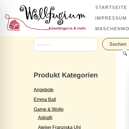
Skip
STARTSEITE
to
content
IMPRESSUM
MASCHENMOV
Suchen
nach:
🔍
Produkt Kategorien
Angebote
Emma Ball
Garne & Wolle
Adriafil
Atelier Franziska Uhl