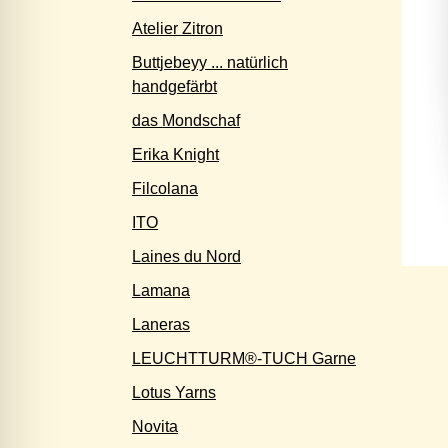
Atelier Zitron
Buttjebeyy ... natürlich
handgefärbt
das Mondschaf
Erika Knight
Filcolana
ITO
Laines du Nord
Lamana
Laneras
LEUCHTTURM®-TUCH Garne
Lotus Yarns
Novita