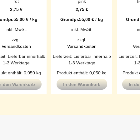
rot
pink
h
2,75
€
2,75
€
undpr.
55,00
€
/
kg
Grundpr.
55,00
€
/
kg
Grundp
inkl. MwSt.
inkl. MwSt.
i
zzgl.
zzgl.
Versandkosten
Versandkosten
Ver
zeit:
Lieferbar innerhalb
Lieferzeit:
Lieferbar innerhalb
Lieferzeit:
1-3 Werktage
1-3 Werktage
1-
ukt enthält: 0,050
kg
Produkt enthält: 0,050
kg
Produkt 
n den Warenkorb
In den Warenkorb
In d