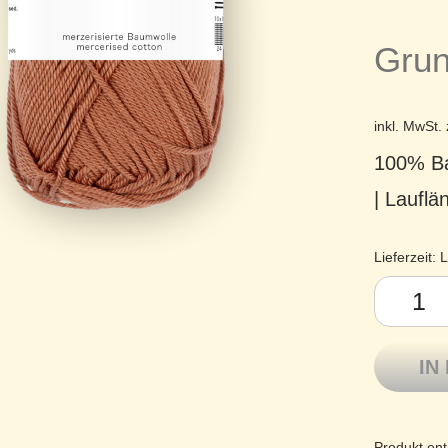
Grun
inkl. MwSt.
100% Ba
| Laufl
Lieferzeit:
L
Pro Lana 
IN
Produkt ent