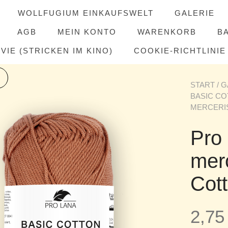
WOLLFUGIUM EINKAUFSWELT
GALERIE
AGB
MEIN KONTO
WARENKORB
B
IE (STRICKEN IM KINO)
COOKIE-RICHTLINIE 
START
/
G
BASIC C
MERCERIS
Pro
merc
Cot
2,7