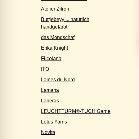
Atelier Zitron
Buttjebeyy ... natürlich
handgefärbt
das Mondschaf
Erika Knight
Filcolana
ITO
Laines du Nord
Lamana
Laneras
LEUCHTTURM®-TUCH Garne
Lotus Yarns
Novita