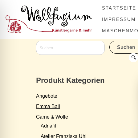
Skip
STARTSEITE
to
content
IMPRESSUM
MASCHENMOV
Suchen
nach:
🔍
Produkt Kategorien
Angebote
Emma Ball
Garne & Wolle
Adriafil
Atelier Franziska Uhl