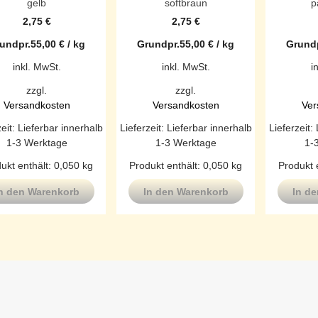
gelb
softbraun
p
2,75
€
2,75
€
undpr.
55,00
€
/
kg
Grundpr.
55,00
€
/
kg
Grundp
inkl. MwSt.
inkl. MwSt.
i
zzgl.
zzgl.
Versandkosten
Versandkosten
Ver
zeit:
Lieferbar innerhalb
Lieferzeit:
Lieferbar innerhalb
Lieferzeit:
1-3 Werktage
1-3 Werktage
1-
ukt enthält: 0,050
kg
Produkt enthält: 0,050
kg
Produkt 
n den Warenkorb
In den Warenkorb
In d