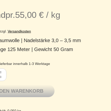
dpr.
55,00
€
/
kg
zzgl.
Versandkosten
umwolle | Nadelstärke 3,0 – 3,5 mm
änge 125 Meter | Gewicht 50 Gram
ieferbar innerhalb 1-3 Werktage
Baumwolle mercerisiert Basic Cotton 213 fuchs Menge
 DEN WARENKORB
hält: 0,050
kg