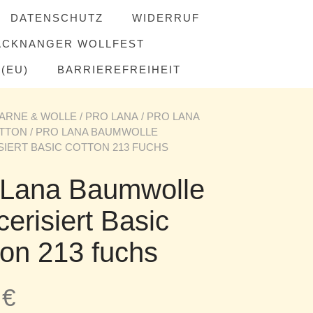
DATENSCHUTZ
WIDERRUF
ACKNANGER WOLLFEST
(EU)
BARRIEREFREIHEIT
ARNE & WOLLE
/
PRO LANA
/
PRO LANA
OTTON
/ PRO LANA BAUMWOLLE
IERT BASIC COTTON 213 FUCHS
 Lana Baumwolle
erisiert Basic
ton 213 fuchs
5
€