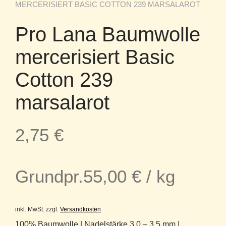
MERCERISIERT BASIC COTTON 239 MARSALAROT
Pro Lana Baumwolle
mercerisiert Basic
Cotton 239
marsalarot
2,75
€
Grundpr.
55,00
€
/
kg
inkl. MwSt.
zzgl.
Versandkosten
100% Baumwolle | Nadelstärke 3,0 – 3,5 mm |