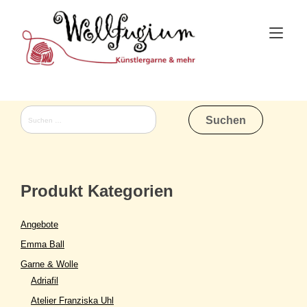
Skip
to
Tog
content
nav
Suchen
nach:
Produkt Kategorien
Angebote
Emma Ball
Garne & Wolle
Adriafil
Atelier Franziska Uhl