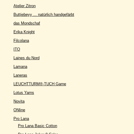
Atelier Zitron
Buttjebeyy ... natürlich handgefärbt
das Mondschaf
Erika Knight
Filcolana
ITO
Laines du Nord
Lamana
Laneras
LEUCHTTURM®-TUCH Garne
Lotus Yarns
Novita
ONline
Pro Lana
Pro Lana Basic Cotton