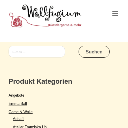
Skip
to
Tog
content
nav
Suchen
nach:
Produkt Kategorien
Angebote
Emma Ball
Garne & Wolle
Adriafil
Atelier Franziska Uhl