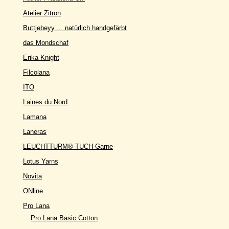
Atelier Zitron
Buttjebeyy ... natürlich handgefärbt
das Mondschaf
Erika Knight
Filcolana
ITO
Laines du Nord
Lamana
Laneras
LEUCHTTURM®-TUCH Garne
Lotus Yarns
Novita
ONline
Pro Lana
Pro Lana Basic Cotton