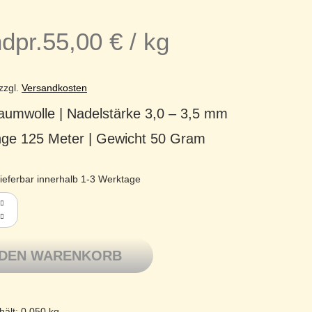
dpr.
55,00
€
/
kg
zzgl.
Versandkosten
umwolle | Nadelstärke 3,0 – 3,5 mm
änge 125 Meter | Gewicht 50 Gram
ieferbar innerhalb 1-3 Werktage
Baumwolle mercerisiert Basic Cotton 247 hyazinth Menge
 DEN WARENKORB
hält: 0,050
kg