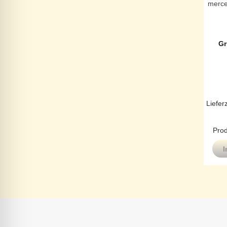
merce
Gr
Liefer
Prod
I