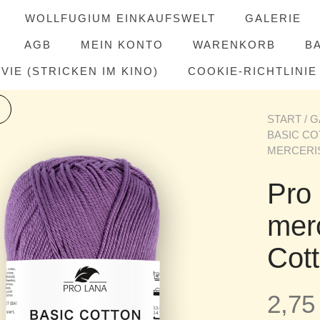
WOLLFUGIUM EINKAUFSWELT
GALERIE
AGB
MEIN KONTO
WARENKORB
B
IE (STRICKEN IM KINO)
COOKIE-RICHTLINIE 
START
/
G
BASIC C
MERCERIS
Pro
merc
Cot
2,7