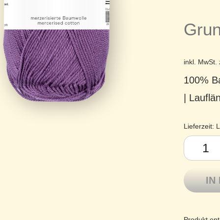
Grun
inkl. MwSt.
100% Ba
| Laufl
Lieferzeit:
L
Pro Lana 
IN
Produkt ent