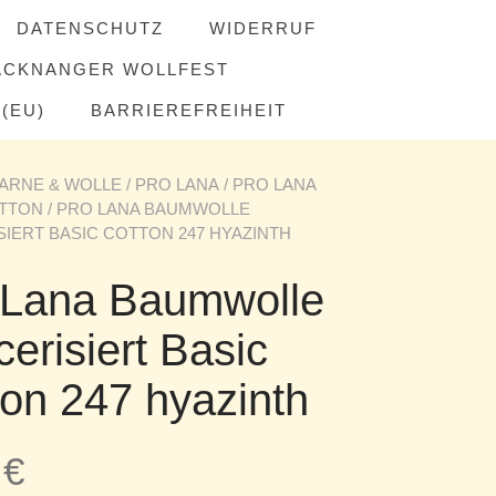
DATENSCHUTZ
WIDERRUF
ACKNANGER WOLLFEST
(EU)
BARRIEREFREIHEIT
ARNE & WOLLE
/
PRO LANA
/
PRO LANA
OTTON
/ PRO LANA BAUMWOLLE
IERT BASIC COTTON 247 HYAZINTH
 Lana Baumwolle
erisiert Basic
ton 247 hyazinth
5
€