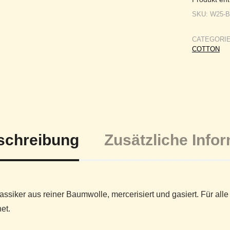
SKU:
W25-
CATEGORI
COTTON
schreibung
Zusätzliche Info
assiker aus reiner Baumwolle, mercerisiert und gasiert. Für al
et.