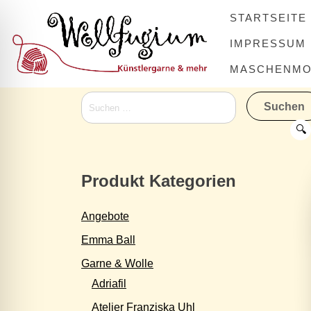
Skip
STARTSEITE
to
content
IMPRESSUM
MASCHENMOV
Suchen
nach:
🔍
Produkt Kategorien
Angebote
Emma Ball
Garne & Wolle
Adriafil
Atelier Franziska Uhl