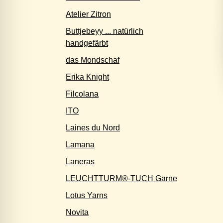
Atelier Zitron
Buttjebeyy ... natürlich
handgefärbt
das Mondschaf
Erika Knight
Filcolana
ITO
Laines du Nord
Lamana
Laneras
LEUCHTTURM®-TUCH Garne
Lotus Yarns
Novita