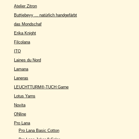
Atelier Zitron
Buttjebeyy ... natürlich handgefärbt
das Mondschaf
Erika Knight
Filcolana
ITO
Laines du Nord
Lamana
Laneras
LEUCHTTURM®-TUCH Garne
Lotus Yarns
Novita
ONline
Pro Lana
Pro Lana Basic Cotton