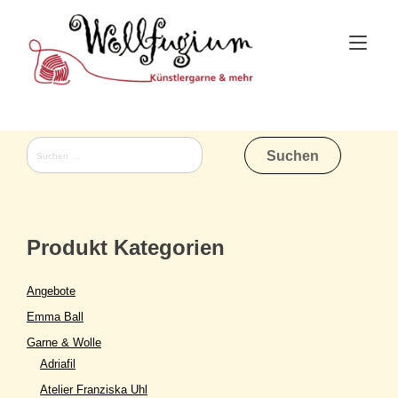
Skip
to
Tog
content
nav
Suchen
nach:
Produkt Kategorien
Angebote
Emma Ball
Garne & Wolle
Adriafil
Atelier Franziska Uhl