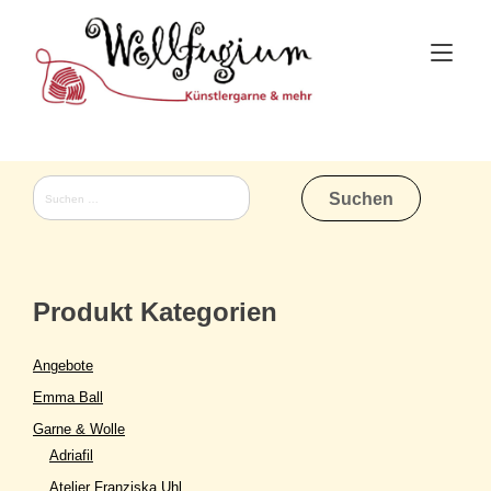
Skip
to
Tog
content
nav
Suchen
nach:
Produkt Kategorien
Angebote
Emma Ball
Garne & Wolle
Adriafil
Atelier Franziska Uhl