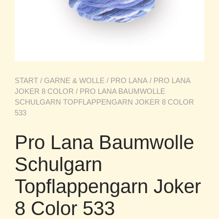
START
/
GARNE & WOLLE
/
PRO LANA
/
PRO LANA
JOKER 8 COLOR
/ PRO LANA BAUMWOLLE
SCHULGARN TOPFLAPPENGARN JOKER 8 COLOR
533
Pro Lana Baumwolle
Schulgarn
Topflappengarn Joker
8 Color 533