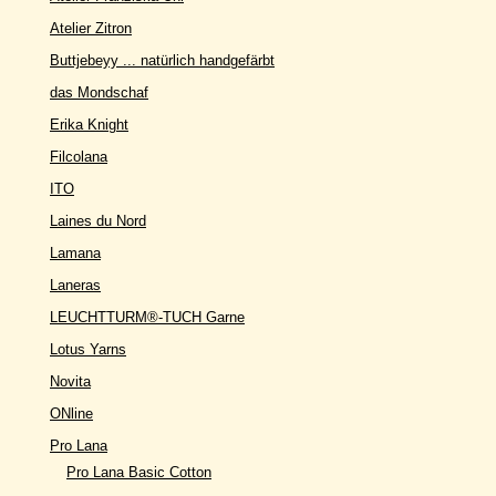
Atelier Zitron
Buttjebeyy ... natürlich handgefärbt
das Mondschaf
Erika Knight
Filcolana
ITO
Laines du Nord
Lamana
Laneras
LEUCHTTURM®-TUCH Garne
Lotus Yarns
Novita
ONline
Pro Lana
Pro Lana Basic Cotton