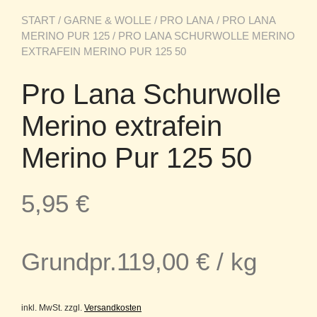
START
/
GARNE & WOLLE
/
PRO LANA
/
PRO LANA
MERINO PUR 125
/ PRO LANA SCHURWOLLE MERINO
EXTRAFEIN MERINO PUR 125 50
Pro Lana Schurwolle
Merino extrafein
Merino Pur 125 50
5,95
€
Grundpr.
119,00
€
/
kg
inkl. MwSt.
zzgl.
Versandkosten