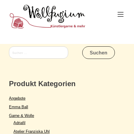
Skip
to
Tog
content
nav
Suchen
nach:
Produkt Kategorien
Angebote
Emma Ball
Garne & Wolle
Adriafil
Atelier Franziska Uhl