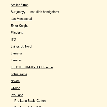
Atelier Zitron
Buttjebeyy ... natürlich handgefärbt
das Mondschaf
Erika Knight
Filcolana
ITO
Laines du Nord
Lamana
Laneras
LEUCHTTURM®-TUCH Garne
Lotus Yarns
Novita
ONline
Pro Lana
Pro Lana Basic Cotton