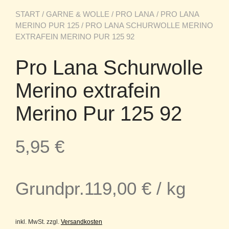
START
/
GARNE & WOLLE
/
PRO LANA
/
PRO LANA
MERINO PUR 125
/ PRO LANA SCHURWOLLE MERINO
EXTRAFEIN MERINO PUR 125 92
Pro Lana Schurwolle
Merino extrafein
Merino Pur 125 92
5,95
€
Grundpr.
119,00
€
/
kg
inkl. MwSt.
zzgl.
Versandkosten