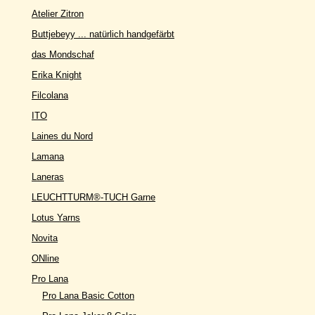
Atelier Zitron
Buttjebeyy ... natürlich handgefärbt
das Mondschaf
Erika Knight
Filcolana
ITO
Laines du Nord
Lamana
Laneras
LEUCHTTURM®-TUCH Garne
Lotus Yarns
Novita
ONline
Pro Lana
Pro Lana Basic Cotton