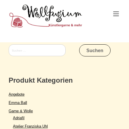
Skip
to
Tog
content
nav
Suchen
nach:
Produkt Kategorien
Angebote
Emma Ball
Garne & Wolle
Adriafil
Atelier Franziska Uhl