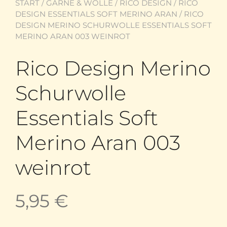
START
/
GARNE & WOLLE
/
RICO DESIGN
/
RICO
DESIGN ESSENTIALS SOFT MERINO ARAN
/ RICO
DESIGN MERINO SCHURWOLLE ESSENTIALS SOFT
MERINO ARAN 003 WEINROT
Rico Design Merino
Schurwolle
Essentials Soft
Merino Aran 003
weinrot
5,95
€