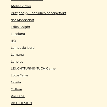
Atelier Zitron
Buttjebeyy ... natürlich handgefärbt
das Mondschaf
Erika Knight
Filcolana
ITO
Laines du Nord
Lamana
Laneras
LEUCHTTURM®-TUCH Garne
Lotus Yarns
Novita
ONline
Pro Lana
RICO DESIGN