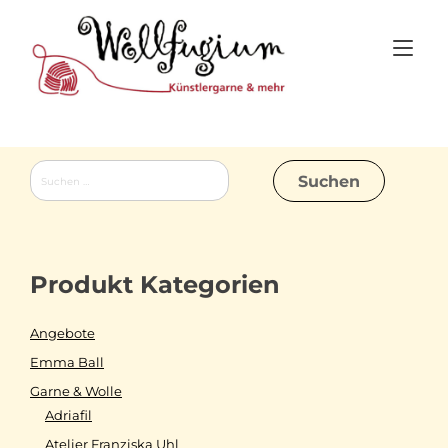
Skip
to
Tog
content
nav
Suchen
nach:
Produkt Kategorien
Angebote
Emma Ball
Garne & Wolle
Adriafil
Atelier Franziska Uhl