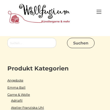
Skip
to
Tog
content
nav
Suchen
nach:
Produkt Kategorien
Angebote
Emma Ball
Garne & Wolle
Adriafil
Atelier Franziska Uhl