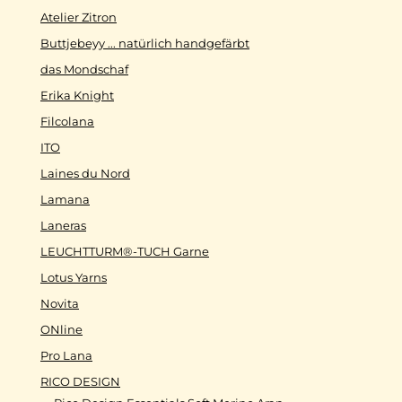
Atelier Zitron
Buttjebeyy ... natürlich handgefärbt
das Mondschaf
Erika Knight
Filcolana
ITO
Laines du Nord
Lamana
Laneras
LEUCHTTURM®-TUCH Garne
Lotus Yarns
Novita
ONline
Pro Lana
RICO DESIGN