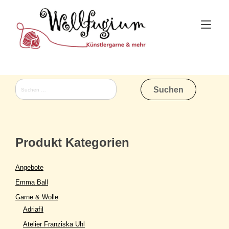
Skip
to
Tog
content
nav
Suchen
nach:
Produkt Kategorien
Angebote
Emma Ball
Garne & Wolle
Adriafil
Atelier Franziska Uhl