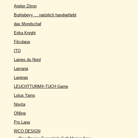
Atelier Zitron
Buttjebeyy ... natürlich handgefärbt
das Mondschaf
Erika Knight
Filcolana
ITO
Laines du Nord
Lamana
Laneras
LEUCHTTURM®-TUCH Garne
Lotus Yarns
Novita
ONline
Pro Lana
RICO DESIGN