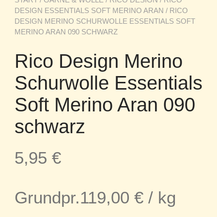
DESIGN ESSENTIALS SOFT MERINO ARAN
/ RICO
DESIGN MERINO SCHURWOLLE ESSENTIALS SOFT
MERINO ARAN 090 SCHWARZ
Rico Design Merino
Schurwolle Essentials
Soft Merino Aran 090
schwarz
5,95
€
Grundpr.
119,00
€
/
kg