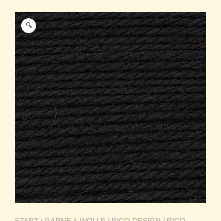
🔍
START
/
GARNE & WOLLE
/
RICO DESIGN
/
RICO