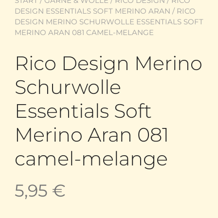
START
/
GARNE & WOLLE
/
RICO DESIGN
/
RICO
DESIGN ESSENTIALS SOFT MERINO ARAN
/ RICO
DESIGN MERINO SCHURWOLLE ESSENTIALS SOFT
MERINO ARAN 081 CAMEL-MELANGE
Rico Design Merino
Schurwolle
Essentials Soft
Merino Aran 081
camel-melange
5,95
€