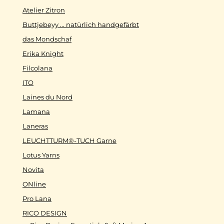
Atelier Zitron
Buttjebeyy ... natürlich handgefärbt
das Mondschaf
Erika Knight
Filcolana
ITO
Laines du Nord
Lamana
Laneras
LEUCHTTURM®-TUCH Garne
Lotus Yarns
Novita
ONline
Pro Lana
RICO DESIGN