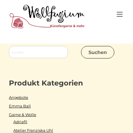
Skip
to
Tog
content
nav
Suchen
nach:
Produkt Kategorien
Angebote
Emma Ball
Garne & Wolle
Adriafil
Atelier Franziska Uhl