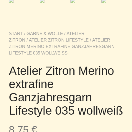
START
/
GARNE & WOLLE
/
ATELIER
ZITRON
/
ATELIER ZITRON LIFESTYLE
/ ATELIER
ZITRON MERINO EXTRAFINE GANZJAHRESGARN
LIFESTYLE 035 WOLLWEISS
Atelier Zitron Merino
extrafine
Ganzjahresgarn
Lifestyle 035 wollweiß
8,75
€