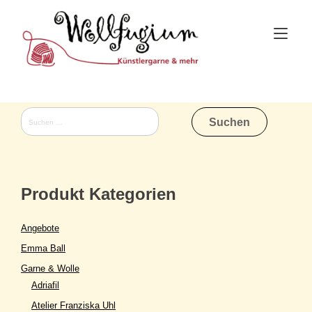
Skip
to
Tog
content
nav
Suchen
nach:
Produkt Kategorien
Angebote
Emma Ball
Garne & Wolle
Adriafil
Atelier Franziska Uhl