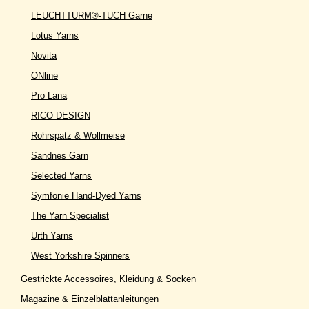
LEUCHTTURM®-TUCH Garne
Lotus Yarns
Novita
ONline
Pro Lana
RICO DESIGN
Rohrspatz & Wollmeise
Sandnes Garn
Selected Yarns
Symfonie Hand-Dyed Yarns
The Yarn Specialist
Urth Yarns
West Yorkshire Spinners
Gestrickte Accessoires, Kleidung & Socken
Magazine & Einzelblattanleitungen