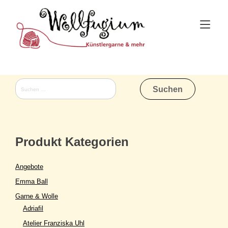
Skip
to
Tog
content
nav
Suchen
nach:
Produkt Kategorien
Angebote
Emma Ball
Garne & Wolle
Adriafil
Atelier Franziska Uhl