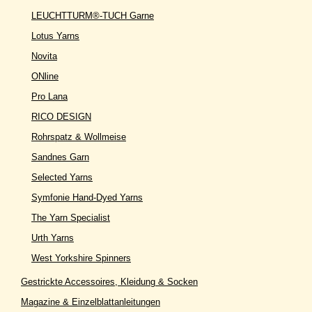
LEUCHTTURM®-TUCH Garne
Lotus Yarns
Novita
ONline
Pro Lana
RICO DESIGN
Rohrspatz & Wollmeise
Sandnes Garn
Selected Yarns
Symfonie Hand-Dyed Yarns
The Yarn Specialist
Urth Yarns
West Yorkshire Spinners
Gestrickte Accessoires, Kleidung & Socken
Magazine & Einzelblattanleitungen