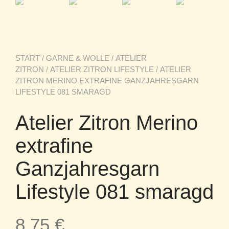
START
/
GARNE & WOLLE
/
ATELIER
ZITRON
/
ATELIER ZITRON LIFESTYLE
/ ATELIER
ZITRON MERINO EXTRAFINE GANZJAHRESGARN
LIFESTYLE 081 SMARAGD
Atelier Zitron Merino
extrafine
Ganzjahresgarn
Lifestyle 081 smaragd
8,75
€