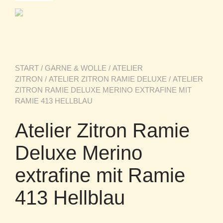
START
/
GARNE & WOLLE
/
ATELIER
ZITRON
/
ATELIER ZITRON RAMIE DELUXE
/ ATELIER
ZITRON RAMIE DELUXE MERINO EXTRAFINE MIT
RAMIE 413 HELLBLAU
Atelier Zitron Ramie
Deluxe Merino
extrafine mit Ramie
413 Hellblau