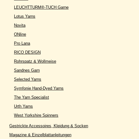
LEUCHTTURM®-TUCH Garne
Lotus Yarns
Novita
ONline
Pro Lana
RICO DESIGN
Rohrspatz & Wollmeise
Sandnes Garn
Selected Yarns
Symfonie Hand-Dyed Yarns
The Yarn Specialist
Urth Yarns
West Yorkshire Spinners
Gestrickte Accessoires, Kleidung & Socken
Magazine & Einzelblattanleitungen