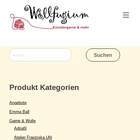
Skip
to
Tog
content
nav
Suchen
nach:
Produkt Kategorien
Angebote
Emma Ball
Garne & Wolle
Adriafil
Atelier Franziska Uhl