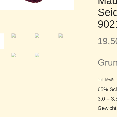
Mau
Sei
902
19,
Grun
inkl. MwSt.
65% Sch
3,0 – 3,
Gewich