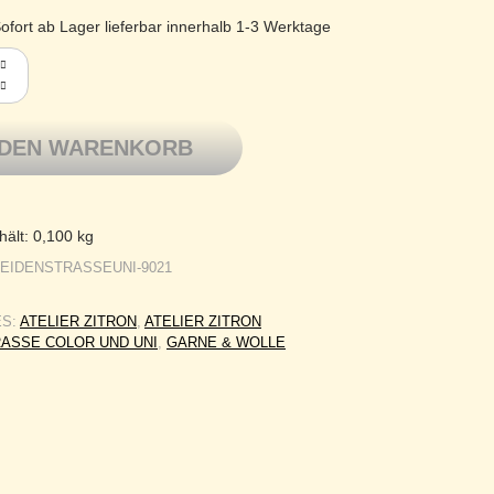
ofort ab Lager lieferbar innerhalb 1-3 Werktage
tron Schurwolle Merino extrafine Maulbeerhaspelseide Seidens
 DEN WARENKORB
hält: 0,100
kg
EIDENSTRASSEUNI-9021
ES:
ATELIER ZITRON
,
ATELIER ZITRON
ASSE COLOR UND UNI
,
GARNE & WOLLE