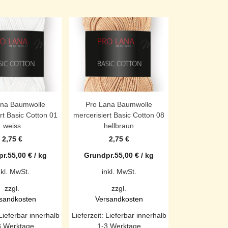
ana Baumwolle
Pro Lana Baumwolle
rt Basic Cotton 01
mercerisiert Basic Cotton 08
weiss
hellbraun
2,75
€
2,75
€
r.
55,00
€
/
kg
Grundpr.
55,00
€
/
kg
nkl. MwSt.
inkl. MwSt.
zzgl.
zzgl.
sandkosten
Versandkosten
Lieferbar innerhalb
Lieferzeit:
Lieferbar innerhalb
3 Werktage
1-3 Werktage