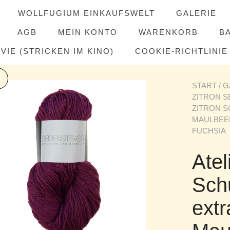
WOLLFUGIUM EINKAUFSWELT
GALERIE
AGB
MEIN KONTO
WARENKORB
B
IE (STRICKEN IM KINO)
COOKIE-RICHTLINIE 
START
/
G
ZITRON S
ZITRON 
MAULBEER
FUCHSIA
Atel
Sch
extr