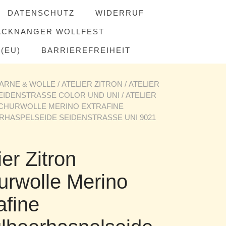
DATENSCHUTZ
WIDERRUF
ACKNANGER WOLLFEST
(EU)
BARRIEREFREIHEIT
ARNE & WOLLE
/
ATELIER ZITRON
/
ATELIER
EIDENSTRASSE COLOR UND UNI
/ ATELIER
SCHURWOLLE MERINO EXTRAFINE
HASPELSEIDE SEIDENSTRASSE UNI 9021
ier Zitron
urwolle Merino
afine