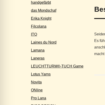
handgefärbt
Be
das Mondschaf
Erika Knight
Filcolana
Seiden
ITO
Es füh
Laines du Nord
ansch
Lamana
macht 
Laneras
LEUCHTTURM®-TUCH Garne
Lotus Yarns
Novita
ONline
Pro Lana