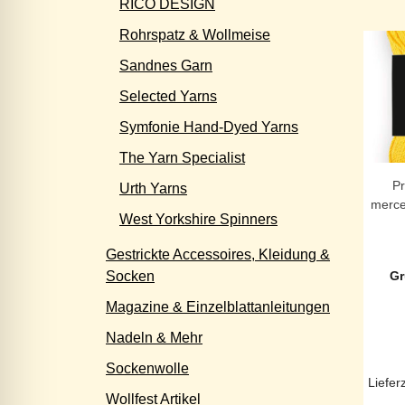
RICO DESIGN
Rohrspatz & Wollmeise
Sandnes Garn
Selected Yarns
Symfonie Hand-Dyed Yarns
The Yarn Specialist
P
Urth Yarns
merce
West Yorkshire Spinners
Gestrickte Accessoires, Kleidung &
Socken
Gr
Magazine & Einzelblattanleitungen
Nadeln & Mehr
Sockenwolle
Liefer
Wollfest Artikel