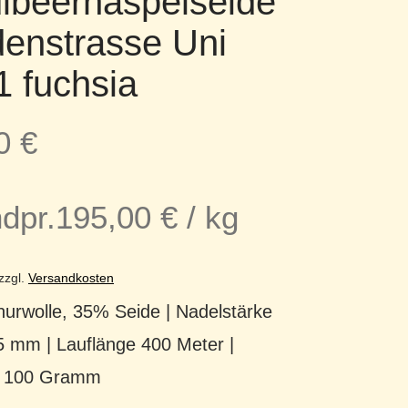
lbeerhaspelseide
denstrasse Uni
1 fuchsia
50
€
dpr.
195,00
€
/
kg
zzgl.
Versandkosten
urwolle, 35% Seide | Nadelstärke
5 mm | Lauflänge 400 Meter |
t 100 Gramm