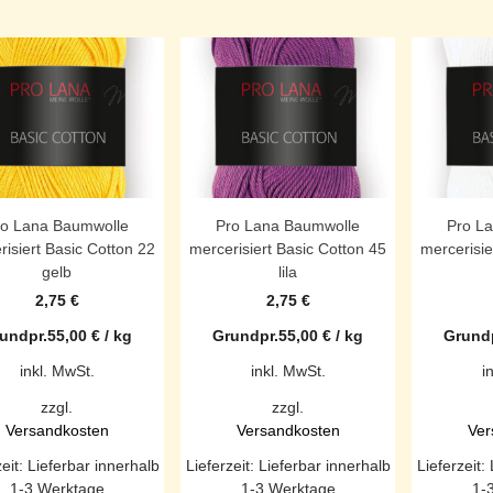
ro Lana Baumwolle
Pro Lana Baumwolle
Pro L
risiert Basic Cotton 22
mercerisiert Basic Cotton 45
mercerisie
gelb
lila
2,75
€
2,75
€
undpr.
55,00
€
/
kg
Grundpr.
55,00
€
/
kg
Grundp
inkl. MwSt.
inkl. MwSt.
i
zzgl.
zzgl.
Versandkosten
Versandkosten
Ver
zeit:
Lieferbar innerhalb
Lieferzeit:
Lieferbar innerhalb
Lieferzeit:
1-3 Werktage
1-3 Werktage
1-