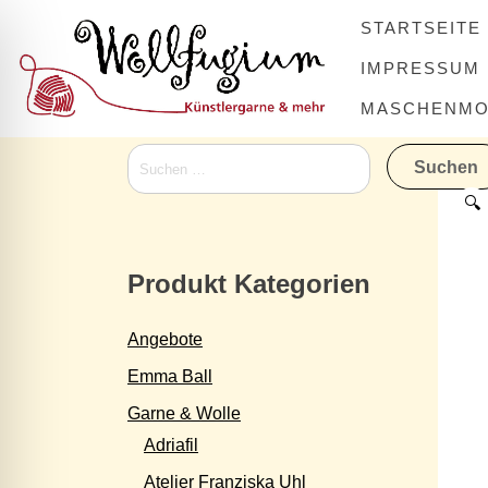
Skip
STARTSEITE
to
content
IMPRESSUM
MASCHENMOV
Suchen
nach:
🔍
Produkt Kategorien
Angebote
Emma Ball
Garne & Wolle
Adriafil
Atelier Franziska Uhl