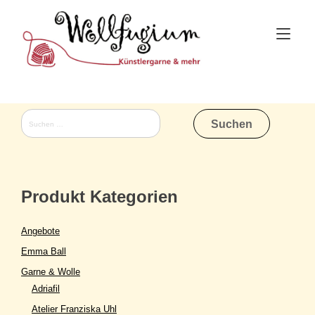
Skip
to
Tog
content
nav
Suchen
nach:
Produkt Kategorien
Angebote
Emma Ball
Garne & Wolle
Adriafil
Atelier Franziska Uhl