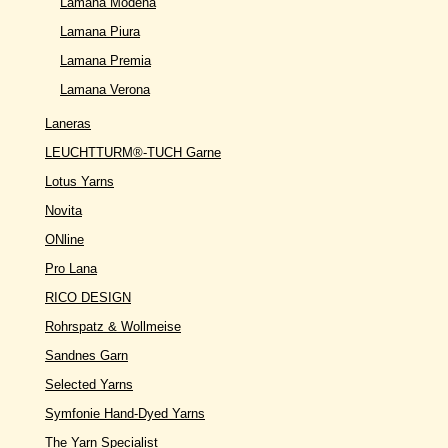
Lamana Modena
Lamana Piura
Lamana Premia
Lamana Verona
Laneras
LEUCHTTURM®-TUCH Garne
Lotus Yarns
Novita
ONline
Pro Lana
RICO DESIGN
Rohrspatz & Wollmeise
Sandnes Garn
Selected Yarns
Symfonie Hand-Dyed Yarns
The Yarn Specialist