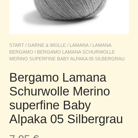
START
/
GARNE & WOLLE
/
LAMANA
/
LAMANA
BERGAMO
/ BERGAMO LAMANA SCHURWOLLE
MERINO SUPERFINE BABY ALPAKA 05 SILBERGRAU
Bergamo Lamana
Schurwolle Merino
superfine Baby
Alpaka 05 Silbergrau