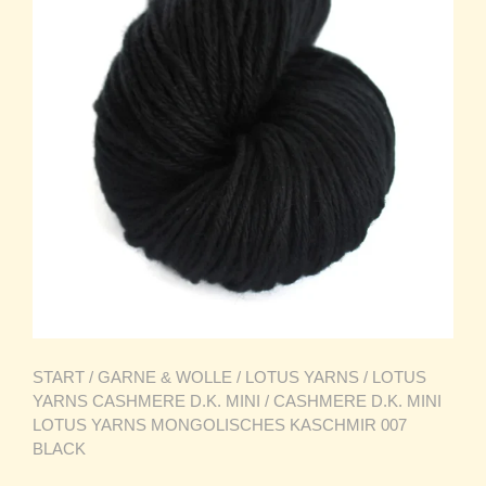
START
/
GARNE & WOLLE
/
LOTUS YARNS
/
LOTUS
YARNS CASHMERE D.K. MINI
/ CASHMERE D.K. MINI
LOTUS YARNS MONGOLISCHES KASCHMIR 007
BLACK