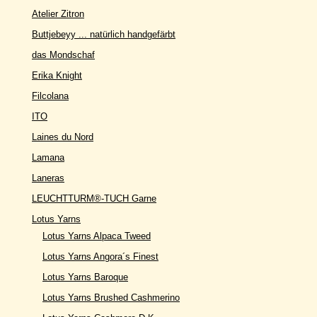
Atelier Zitron
Buttjebeyy ... natürlich handgefärbt
das Mondschaf
Erika Knight
Filcolana
ITO
Laines du Nord
Lamana
Laneras
LEUCHTTURM®-TUCH Garne
Lotus Yarns
Lotus Yarns Alpaca Tweed
Lotus Yarns Angora´s Finest
Lotus Yarns Baroque
Lotus Yarns Brushed Cashmerino