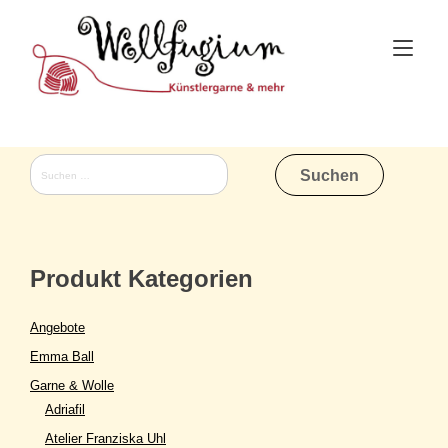
Skip
to
Tog
content
nav
Suchen
nach:
Produkt Kategorien
Angebote
Emma Ball
Garne & Wolle
Adriafil
Atelier Franziska Uhl