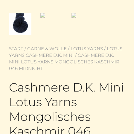
START
/
GARNE & WOLLE
/
LOTUS YARNS
/
LOTUS
YARNS CASHMERE D.K. MINI
/ CASHMERE D.K.
MINI LOTUS YARNS MONGOLISCHES KASCHMIR
046 MIDNIGHT
Cashmere D.K. Mini
Lotus Yarns
Mongolisches
Kaschmir 046