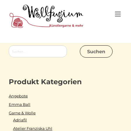
Skip
to
Tog
content
nav
Suchen
nach:
Produkt Kategorien
Angebote
Emma Ball
Garne & Wolle
Adriafil
Atelier Franziska Uhl