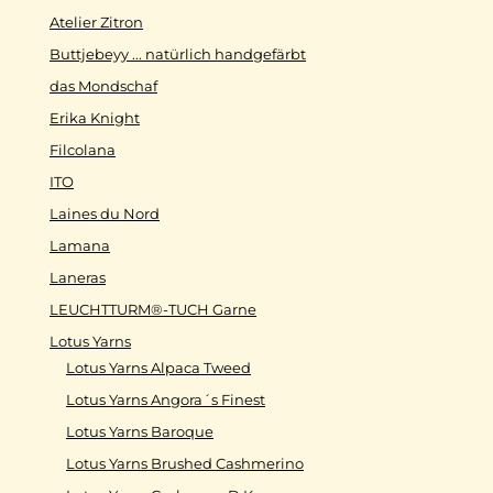
Atelier Zitron
Buttjebeyy ... natürlich handgefärbt
das Mondschaf
Erika Knight
Filcolana
ITO
Laines du Nord
Lamana
Laneras
LEUCHTTURM®-TUCH Garne
Lotus Yarns
Lotus Yarns Alpaca Tweed
Lotus Yarns Angora´s Finest
Lotus Yarns Baroque
Lotus Yarns Brushed Cashmerino