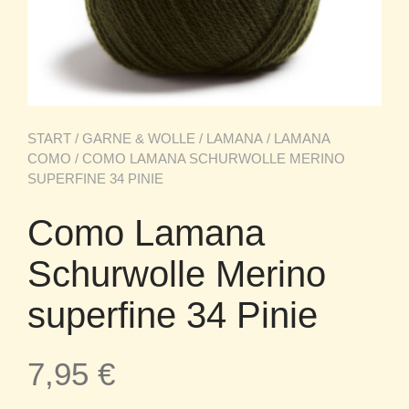
START
/
GARNE & WOLLE
/
LAMANA
/
LAMANA
COMO
/ COMO LAMANA SCHURWOLLE MERINO
SUPERFINE 34 PINIE
Como Lamana
Schurwolle Merino
superfine 34 Pinie
7,95
€