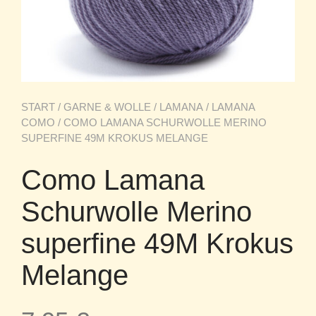
START
/
GARNE & WOLLE
/
LAMANA
/
LAMANA
COMO
/ COMO LAMANA SCHURWOLLE MERINO
SUPERFINE 49M KROKUS MELANGE
Como Lamana
Schurwolle Merino
superfine 49M Krokus
Melange