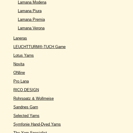
Lamana Modena
Lamana Piura
Lamana Premia
Lamana Verona
Laneras
LEUCHTTURM®-TUCH Garne
Lotus Yarns
Novita
ONline
Pro Lana
RICO DESIGN
Rohrspatz & Wollmeise
Sandnes Garn
Selected Yarns
Symfonie Hand-Dyed Yarns
The Yarn Specialist