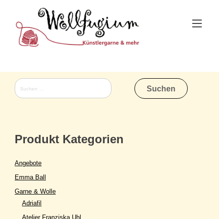
Skip
to
Tog
content
nav
Suchen
nach:
Produkt Kategorien
Angebote
Emma Ball
Garne & Wolle
Adriafil
Atelier Franziska Uhl