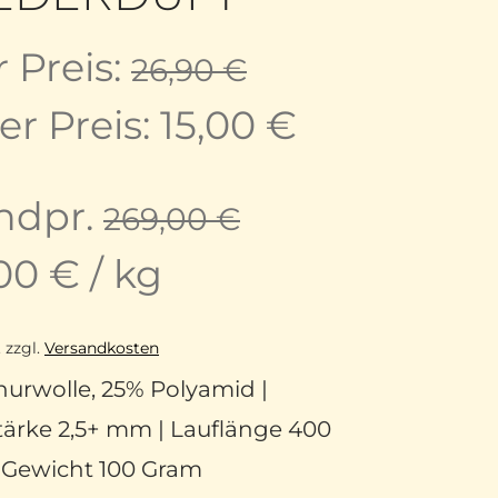
Ursprünglic
r Preis:
26,90
€
Preis
Aktueller
r Preis:
15,00
€
war:
Preis
ndpr.
269,00
€
26,90 €
ist:
,00
€
/
kg
15,00 €.
.
zzgl.
Versandkosten
urwolle, 25% Polyamid |
tärke 2,5+ mm | Lauflänge 400
| Gewicht 100 Gram