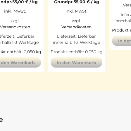
ndpr.
55,00
€
/
kg
Grundpr.
55,00
€
/
kg
Ver
inkl. MwSt.
inkl. MwSt.
Liefer
innerha
zzgl.
zzgl.
Versandkosten
Versandkosten
Produkt e
eferzeit:
Lieferbar
Lieferzeit:
Lieferbar
In de
erhalb 1-3 Werktage
innerhalb 1-3 Werktage
kt enthält: 0,050
kg
Produkt enthält: 0,050
kg
n den Warenkorb
In den Warenkorb
e