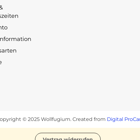
&
zeiten
nto
nformation
sarten
e
opyright © 2025 Wollfugium. Created from
Digital ProCa
Vertrag widerrufen