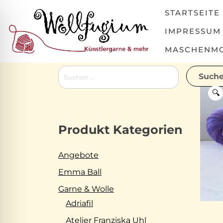
Skip
STARTSEITE
to
content
IMPRESSUM
MASCHENMOV
Suchen
nach:
🔍
Produkt Kategorien
Angebote
Emma Ball
Garne & Wolle
Adriafil
Atelier Franziska Uhl