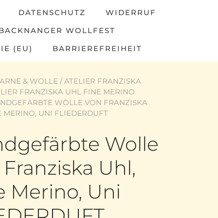
DATENSCHUTZ
WIDERRUF
BACKNANGER WOLLFEST
IE (EU)
BARRIEREFREIHEIT
ARNE & WOLLE
/
ATELIER FRANZISKA
LIER FRANZISKA UHL FINE MERINO
ANDGEFÄRBTE WOLLE VON FRANZISKA
E MERINO, UNI FLIEDERDUFT
dgefärbte Wolle
 Franziska Uhl,
e Merino, Uni
IEDERDUFT