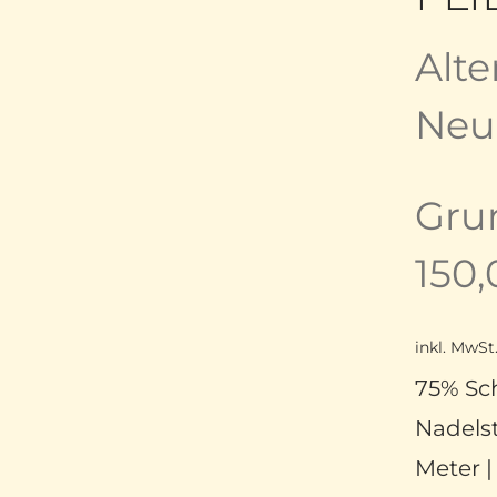
Alte
Neue
Gru
150
inkl. MwSt
75% Sch
Nadels
Meter 