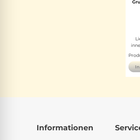
Gru
Li
inn
Produ
I
Informationen
Servic