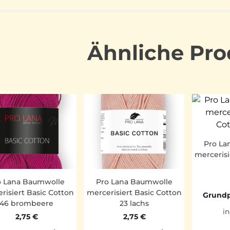
Ähnliche Pro
Pro La
mercerisi
o Lana Baumwolle
Pro Lana Baumwolle
risiert Basic Cotton
mercerisiert Basic Cotton
Grundp
46 brombeere
23 lachs
in
2,75
€
2,75
€