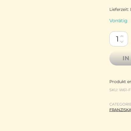
Lieferzeit:
Vorrätig
Handgefä
IN
Produkt en
SKU:
W61-
CATEGORI
FRANZISKA