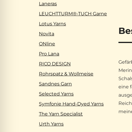
Laneras
LEUCHTTURM®-TUCH Garne
Lotus Yarns
Be
Novita
ONline
Pro Lana
Gefär
RICO DESIGN
Merin
Rohrspatz & Wollmeise
Schal
Sandnes Garn
eine 
Selected Yarns
ausge
Reich
Symfonie Hand-Dyed Yarns
meine
The Yarn Specialist
Urth Yarns