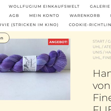
WOLLFUGIUM EINKAUFSWELT
GALERIE
AGB
MEIN KONTO
WARENKORB
IE (STRICKEN IM KINO)
COOKIE-RICHTLIN
START
/
G
ANGEBOT!
UHL
/
ATE
UNIS
/ H
UHL, FIN
Han
von
Fin
FL