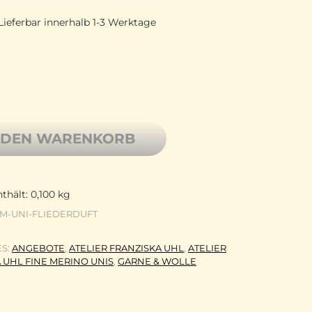
Lieferbar innerhalb 1-3 Werktage
rbte Wolle von Franziska Uhl, Fine Merino, Uni FLIED
 DEN WARENKORB
thält: 0,100
kg
FM-UNI-FLIEDERDUFT
ES:
ANGEBOTE
,
ATELIER FRANZISKA UHL
,
ATELIER
 UHL FINE MERINO UNIS
,
GARNE & WOLLE