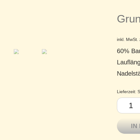
Grun
inkl. MwSt.
60% Bau
Lauflän
Nadelst
Lieferzeit:
S
Lamana C
IN