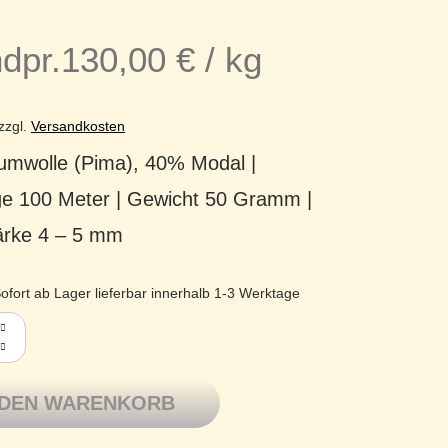
dpr.
130,00
€
/
kg
zzgl.
Versandkosten
mwolle (Pima), 40% Modal |
ge 100 Meter | Gewicht 50 Gramm |
ärke 4 – 5 mm
ofort ab Lager lieferbar innerhalb 1-3 Werktage
osma Pima-Baumwolle Modal DK-Garn 03 Seidengrau Menge
 DEN WARENKORB