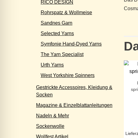
RICO DESIGN
Cosma 
Rohrspatz & Wollmeise
Sandnes Garn
Selected Yarns
Da
Symfonie Hand-Dyed Yarns
The Yarn Specialist
Urth Yarns
West Yorkshire Spinners
Gestrickte Accessoires, Kleidung &
spr
Socken
Magazine & Einzelblattanleitungen
Nadeln & Mehr
Sockenwolle
Liefer
Wollfest Artikel