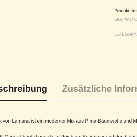
Produkt ent
SKU:
W47-
CATEGORY
schreibung
Zusätzliche Info
 von Lamana ist ein moderner Mix aus Pima-Baumwolle und M
-Garn ist herrlich weich, mit leichtem Schimmer und durch das