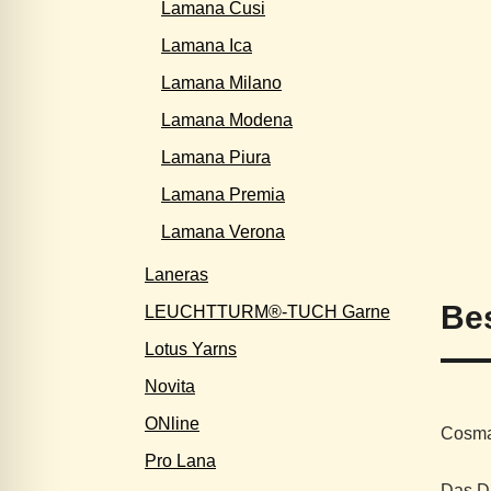
Lamana Cusi
Lamana Ica
Lamana Milano
Lamana Modena
Lamana Piura
Lamana Premia
Lamana Verona
Laneras
Be
LEUCHTTURM®-TUCH Garne
Lotus Yarns
Novita
ONline
Cosma
Pro Lana
Das DK