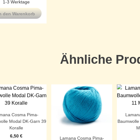
1-3 Werktage
n den Warenkorb
Ähnliche Pro
mana Cosma Pima-
Lamana
lle Modal DK-Garn 39
Baumwolle
Koralle
M
6,50
€
Lamana Cosma Pima-