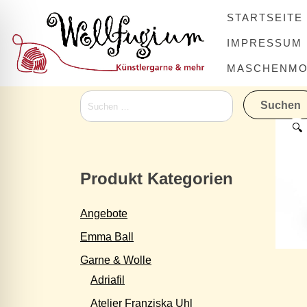
Skip
STARTSEITE
to
content
IMPRESSUM
MASCHENMOV
Suchen
nach:
🔍
Produkt Kategorien
Angebote
Emma Ball
Garne & Wolle
Adriafil
Atelier Franziska Uhl