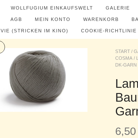
WOLLFUGIUM EINKAUFSWELT
GALERIE
AGB
MEIN KONTO
WARENKORB
B
IE (STRICKEN IM KINO)
COOKIE-RICHTLINIE 
START
/
G
COSMA
/
DK-GARN 
Lam
Bau
Gar
6,5