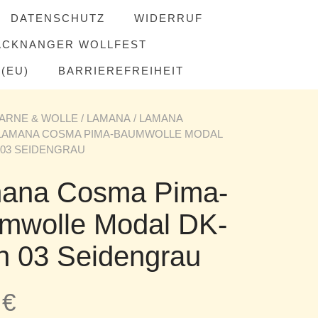
DATENSCHUTZ
WIDERRUF
ACKNANGER WOLLFEST
(EU)
BARRIEREFREIHEIT
ARNE & WOLLE
/
LAMANA
/
LAMANA
 LAMANA COSMA PIMA-BAUMWOLLE MODAL
03 SEIDENGRAU
ana Cosma Pima-
mwolle Modal DK-
n 03 Seidengrau
0
€