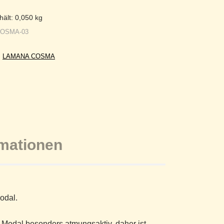
hält: 0,050
kg
COSMA-03
:
LAMANA COSMA
rmationen
odal.
 Modal besonders atmungsaktiv, daher ist