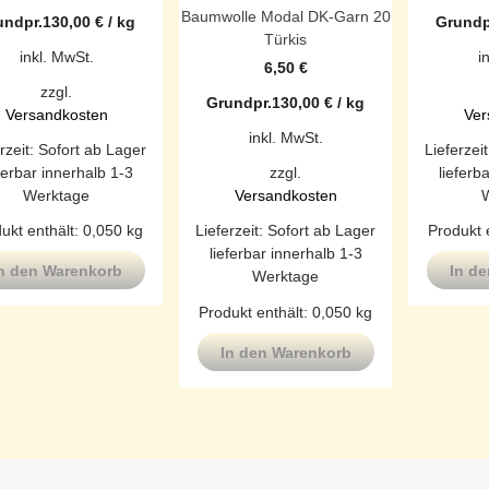
Baumwolle Modal DK-Garn 20
undpr.
130,00
€
/
kg
Grundp
Türkis
inkl. MwSt.
i
6,50
€
zzgl.
Grundpr.
130,00
€
/
kg
Versandkosten
Ver
inkl. MwSt.
rzeit:
Sofort ab Lager
Lieferzei
ferbar innerhalb 1-3
lieferb
zzgl.
Werktage
Versandkosten
ukt enthält: 0,050
kg
Produkt 
Lieferzeit:
Sofort ab Lager
lieferbar innerhalb 1-3
n den Warenkorb
In d
Werktage
Produkt enthält: 0,050
kg
In den Warenkorb