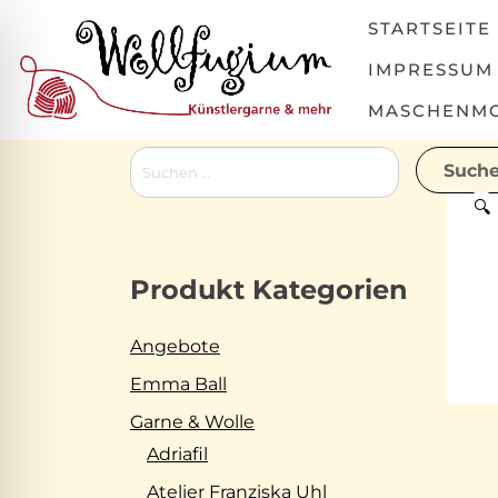
Skip
STARTSEITE
to
content
IMPRESSUM
MASCHENMOV
Suchen
nach:
🔍
Produkt Kategorien
Angebote
Emma Ball
Garne & Wolle
Adriafil
Atelier Franziska Uhl