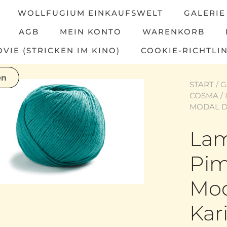
WOLLFUGIUM EINKAUFSWELT
GALERIE
AGB
MEIN KONTO
WARENKORB
IE (STRICKEN IM KINO)
COOKIE-RICHTLIN
START
/
G
COSMA
/
MODAL D
La
Pim
Mod
Kar