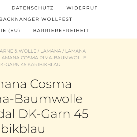
DATENSCHUTZ
WIDERRUF
BACKNANGER WOLLFEST
IE (EU)
BARRIEREFREIHEIT
ARNE & WOLLE
/
LAMANA
/
LAMANA
 LAMANA COSMA PIMA-BAUMWOLLE
K-GARN 45 KARIBIKBLAU
mana Cosma
a-Baumwolle
al DK-Garn 45
ibikblau