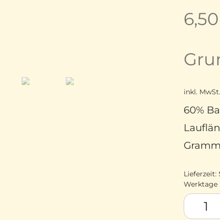
6,5
Gru
inkl. MwSt
60% Ba
Lauflän
Gramm 
Lieferzeit:
Werktage
Lamana C