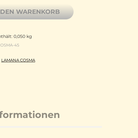
 DEN WARENKORB
thält: 0,050
kg
COSMA-45
:
LAMANA COSMA
nformationen