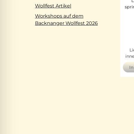
L
Wollfest Artikel
spri
Workshops auf dem
Backnanger Wollfest 2026
Li
inn
I