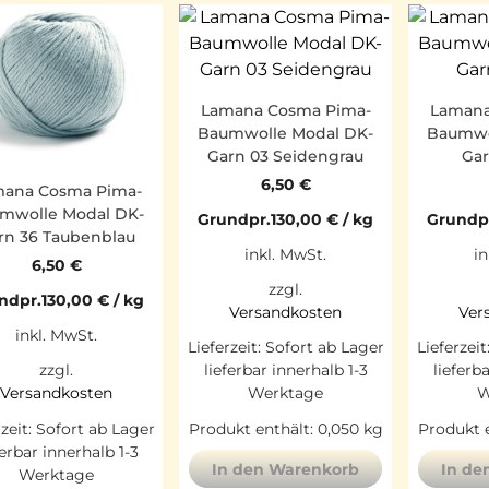
Lamana Cosma Pima-
Lamana
Baumwolle Modal DK-
Baumwo
Garn 03 Seidengrau
Gar
6,50
€
ana Cosma Pima-
mwolle Modal DK-
Grundpr.
130,00
€
/
kg
Grundp
rn 36 Taubenblau
inkl. MwSt.
in
6,50
€
zzgl.
ndpr.
130,00
€
/
kg
Versandkosten
Ver
inkl. MwSt.
Lieferzeit:
Sofort ab Lager
Lieferzeit
lieferbar innerhalb 1-3
lieferb
zzgl.
Werktage
W
Versandkosten
Produkt enthält: 0,050
kg
Produkt e
rzeit:
Sofort ab Lager
ferbar innerhalb 1-3
In den Warenkorb
In de
Werktage