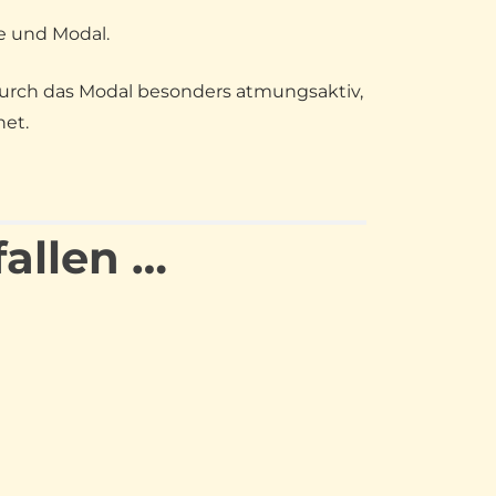
e und Modal.
durch das Modal besonders atmungsaktiv,
net.
fallen …