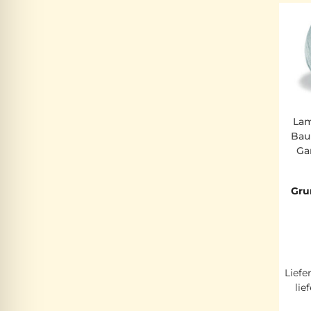
Lam
Bau
Ga
Gru
Liefe
lie