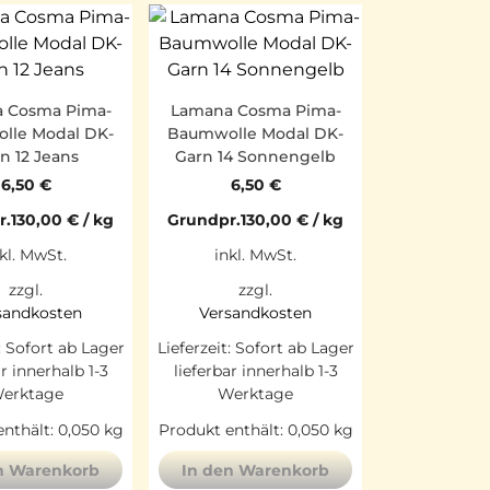
 Cosma Pima-
Lamana Cosma Pima-
lle Modal DK-
Baumwolle Modal DK-
n 12 Jeans
Garn 14 Sonnengelb
6,50
€
6,50
€
r.
130,00
€
/
kg
Grundpr.
130,00
€
/
kg
kl. MwSt.
inkl. MwSt.
zzgl.
zzgl.
sandkosten
Versandkosten
:
Sofort ab Lager
Lieferzeit:
Sofort ab Lager
ar innerhalb 1-3
lieferbar innerhalb 1-3
erktage
Werktage
nthält: 0,050
kg
Produkt enthält: 0,050
kg
n Warenkorb
In den Warenkorb