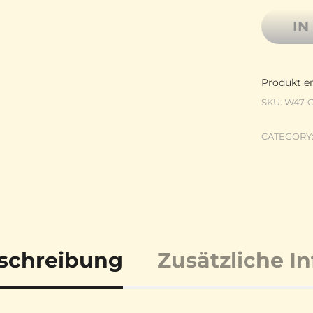
IN
Produkt en
SKU:
W47-
CATEGORY
schreibung
Zusätzliche I