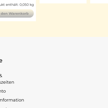
kt enthält: 0,050
kg
n den Warenkorb
e
&
zeiten
nto
nformation