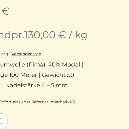
0
€
ndpr.
130,00
€
/
kg
.
zzgl.
Versandkosten
umwolle (Pima), 40% Modal |
ge 100 Meter | Gewicht 50
| Nadelstärke 4 – 5 mm
Sofort ab Lager lieferbar innerhalb 1-3
osma Pima-Baumwolle Modal DK-Garn 45 Karibikblau 