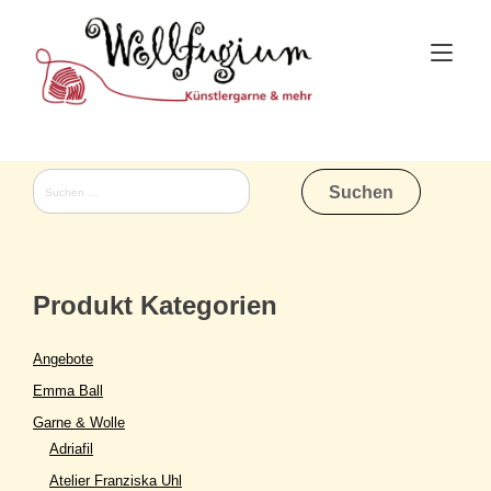
Skip
to
Tog
content
nav
Suchen
nach:
Produkt Kategorien
Angebote
Emma Ball
Garne & Wolle
Adriafil
Atelier Franziska Uhl