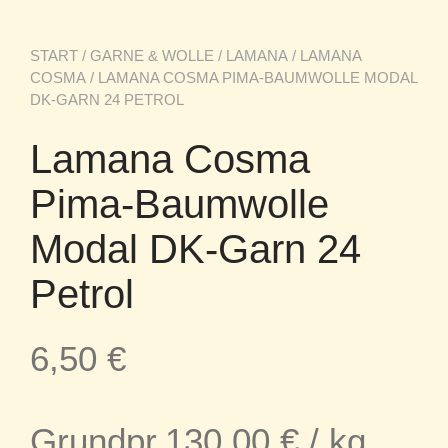
START
/
GARNE & WOLLE
/
LAMANA
/
LAMANA
COSMA
/ LAMANA COSMA PIMA-BAUMWOLLE MODAL
DK-GARN 24 PETROL
Lamana Cosma
Pima-Baumwolle
Modal DK-Garn 24
Petrol
6,50
€
Grundpr.
130,00
€
/
kg