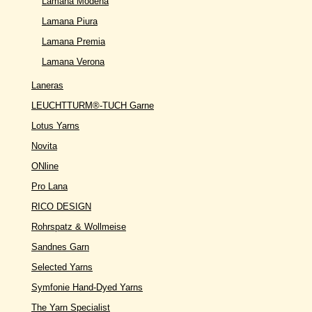
Lamana Modena
Lamana Piura
Lamana Premia
Lamana Verona
Laneras
LEUCHTTURM®-TUCH Garne
Lotus Yarns
Novita
ONline
Pro Lana
RICO DESIGN
Rohrspatz & Wollmeise
Sandnes Garn
Selected Yarns
Symfonie Hand-Dyed Yarns
The Yarn Specialist