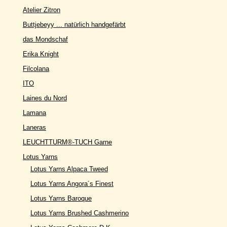
Atelier Zitron
Buttjebeyy ... natürlich handgefärbt
das Mondschaf
Erika Knight
Filcolana
ITO
Laines du Nord
Lamana
Laneras
LEUCHTTURM®-TUCH Garne
Lotus Yarns
Lotus Yarns Alpaca Tweed
Lotus Yarns Angora´s Finest
Lotus Yarns Baroque
Lotus Yarns Brushed Cashmerino