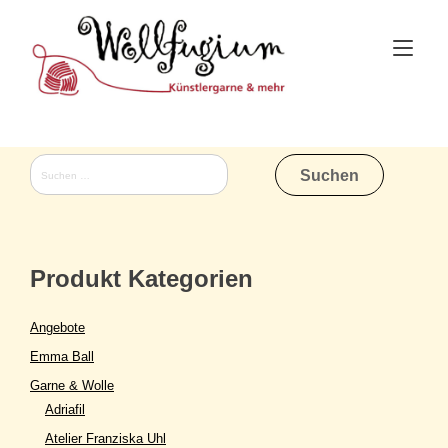
Skip
to
Tog
content
nav
Suchen
nach:
Produkt Kategorien
Angebote
Emma Ball
Garne & Wolle
Adriafil
Atelier Franziska Uhl