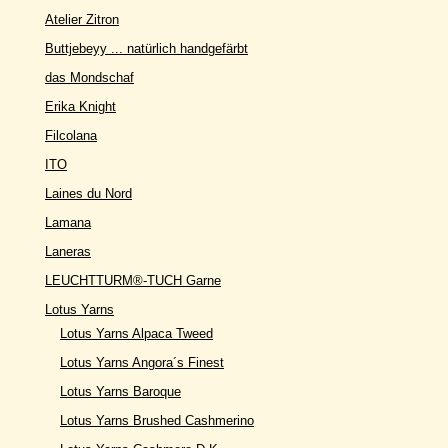
Atelier Zitron
Buttjebeyy ... natürlich handgefärbt
das Mondschaf
Erika Knight
Filcolana
ITO
Laines du Nord
Lamana
Laneras
LEUCHTTURM®-TUCH Garne
Lotus Yarns
Lotus Yarns Alpaca Tweed
Lotus Yarns Angora´s Finest
Lotus Yarns Baroque
Lotus Yarns Brushed Cashmerino