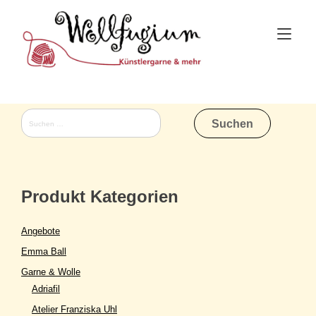
Skip
to
Tog
content
nav
Suchen
nach:
Produkt Kategorien
Angebote
Emma Ball
Garne & Wolle
Adriafil
Atelier Franziska Uhl