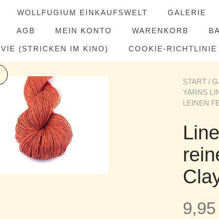
WOLLFUGIUM EINKAUFSWELT
GALERIE
AGB
MEIN KONTO
WARENKORB
B
IE (STRICKEN IM KINO)
COOKIE-RICHTLINIE 
START
/
G
YARNS LI
LEINEN F
Lin
rein
Cla
9,9