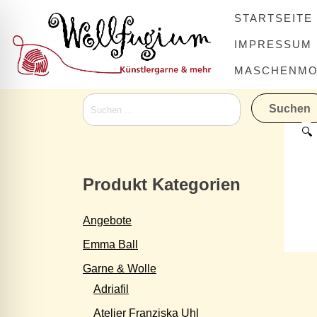
Skip
STARTSEITE
to
content
IMPRESSUM
MASCHENMOV
Suchen
nach:
🔍
Produkt Kategorien
Angebote
Emma Ball
Garne & Wolle
Adriafil
Atelier Franziska Uhl