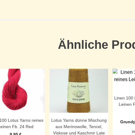
Ähnliche Pro
Linen 100 
Leinen F
100 Lotus Yarns reines
Lotus Yarns dünne Mischung
Grundp
einen Fb. 24 Red
aus Merinowolle, Tencel,
i
Viskose und Kaschmir Late
9,95
€