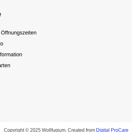
e
 Öffnungszeiten
to
formation
rten
Copyright © 2025 Wollfugium. Created from
Digital ProCare