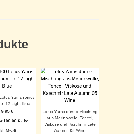
dukte
Lotus Yarns reines
b. 12 Light Blue
9,95
€
Lotus Yarns dünne Mischung
aus Merinowolle, Tencel,
r.
199,00
€
/
kg
Viskose und Kaschmir Late
Autumn 05 Wine
nkl. MwSt.