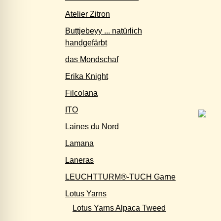
Atelier Zitron
Buttjebeyy ... natürlich
handgefärbt
das Mondschaf
Erika Knight
Filcolana
ITO
Laines du Nord
Lamana
Laneras
LEUCHTTURM®-TUCH Garne
Lotus Yarns
Lotus Yarns Alpaca Tweed