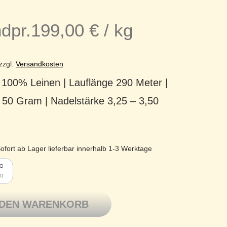
dpr.
199,00
€
/
kg
zzgl.
Versandkosten
 100% Leinen | Lauflänge 290 Meter |
 50 Gram | Nadelstärke 3,25 – 3,50
ofort ab Lager lieferbar innerhalb 1-3 Werktage
 Lotus Yarns reines Leinen Fb. 15 Clay Orange Menge
 DEN WARENKORB