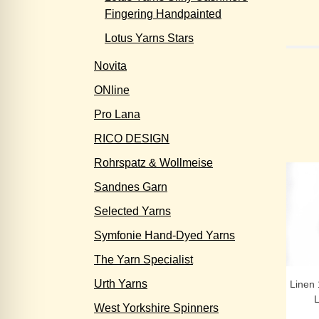
Fingering Handpainted
Lotus Yarns Stars
Novita
ONline
Pro Lana
RICO DESIGN
Rohrspatz & Wollmeise
Sandnes Garn
Selected Yarns
Symfonie Hand-Dyed Yarns
The Yarn Specialist
Urth Yarns
Linen 
L
West Yorkshire Spinners