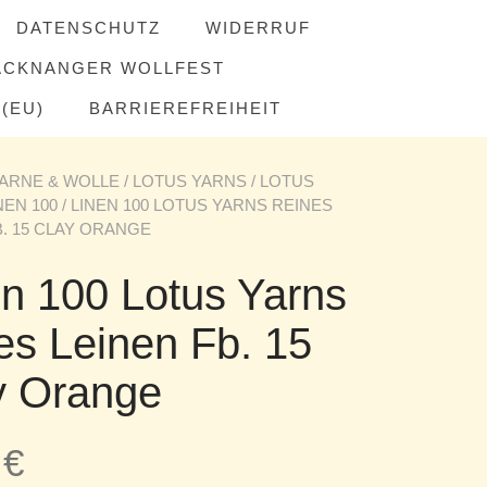
DATENSCHUTZ
WIDERRUF
ACKNANGER WOLLFEST
(EU)
BARRIEREFREIHEIT
ARNE & WOLLE
/
LOTUS YARNS
/
LOTUS
NEN 100
/ LINEN 100 LOTUS YARNS REINES
B. 15 CLAY ORANGE
en 100 Lotus Yarns
es Leinen Fb. 15
y Orange
5
€