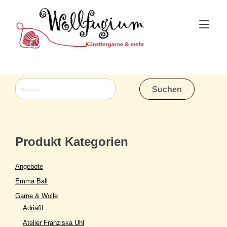
Skip
to
Tog
content
nav
Suchen
nach:
Produkt Kategorien
Angebote
Emma Ball
Garne & Wolle
Adriafil
Atelier Franziska Uhl