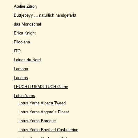
Atelier Zitron
Buttjebeyy ... natürlich handgefärbt
das Mondschaf
Erika Knight
Filcolana
ITO
Laines du Nord
Lamana
Laneras
LEUCHTTURM®-TUCH Garne
Lotus Yarns
Lotus Yarns Alpaca Tweed
Lotus Yarns Angora´s Finest
Lotus Yarns Baroque
Lotus Yarns Brushed Cashmerino