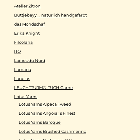
Atelier Zitron
Buttjebeyy ... natürlich handgefärbt
das Mondschaf
Erika Knight
Filcolana
ITO
Laines du Nord
Lamana
Laneras
LEUCHTTURM®-TUCH Garne
Lotus Yarns
Lotus Yarns Alpaca Tweed
Lotus Yarns Angora´s Finest
Lotus Yarns Baroque
Lotus Yarns Brushed Cashmerino