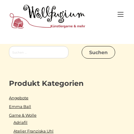
Skip
to
Tog
content
nav
Suchen
nach:
Produkt Kategorien
Angebote
Emma Ball
Garne & Wolle
Adriafil
Atelier Franziska Uhl