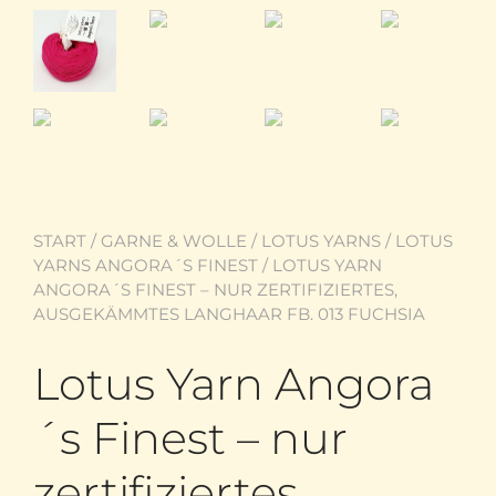
START
/
GARNE & WOLLE
/
LOTUS YARNS
/
LOTUS
YARNS ANGORA´S FINEST
/ LOTUS YARN
ANGORA´S FINEST – NUR ZERTIFIZIERTES,
AUSGEKÄMMTES LANGHAAR FB. 013 FUCHSIA
Lotus Yarn Angora
´s Finest – nur
zertifiziertes,