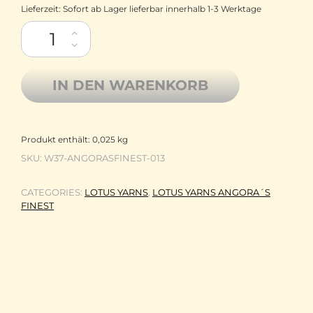
Lieferzeit:
Sofort ab Lager lieferbar innerhalb 1-3 Werktage
Lotus Yarn Angora´s Finest - nur zertifiziertes, ausgekämmtes 
IN DEN WARENKORB
Produkt enthält: 0,025
kg
SKU:
W37-ANGORASFINEST-013
CATEGORIES:
LOTUS YARNS
,
LOTUS YARNS ANGORA´S
FINEST