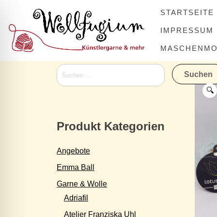
Skip
STARTSEITE
to
content
IMPRESSUM
MASCHENMOV
Suchen
nach:
🔍
Produkt Kategorien
Angebote
Emma Ball
Garne & Wolle
Adriafil
Atelier Franziska Uhl