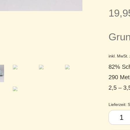
19,
Grun
inkl. MwSt.
82% Sch
290 Met
2,5 – 3
Lieferzeit:
S
Lotus Yar