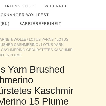
DATENSCHUTZ
WIDERRUF
ACKNANGER WOLLFEST
(EU)
BARRIEREFREIHEIT
ARNE & WOLLE
/
LOTUS YARNS
/
LOTUS
RUSHED CASHMERINO
/ LOTUS YARN
 CASHMERINO GEBÜRSTETES KASCHMIR
NO 15 PLUME
us Yarn Brushed
hmerino
ürstetes Kaschmir
 Merino 15 Plume