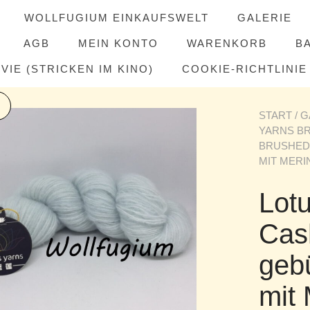
WOLLFUGIUM EINKAUFSWELT
GALERIE
AGB
MEIN KONTO
WARENKORB
B
IE (STRICKEN IM KINO)
COOKIE-RICHTLINIE 
START
/
G
YARNS B
BRUSHED
MIT MERI
Lot
Cas
geb
mit