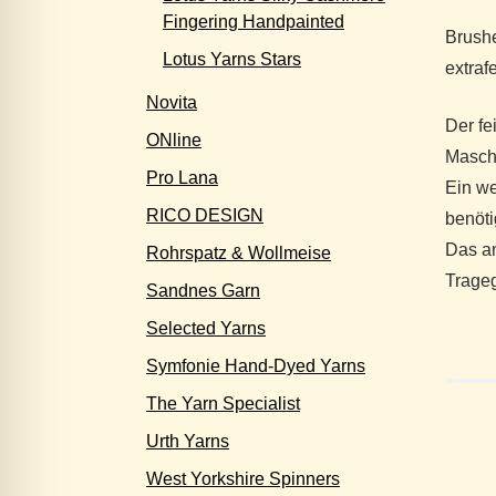
Fingering Handpainted
Brushe
Lotus Yarns Stars
extraf
Novita
Der fe
ONline
Masche
Pro Lana
Ein we
RICO DESIGN
benöti
Das an
Rohrspatz & Wollmeise
Trageg
Sandnes Garn
Selected Yarns
Symfonie Hand-Dyed Yarns
The Yarn Specialist
Urth Yarns
West Yorkshire Spinners