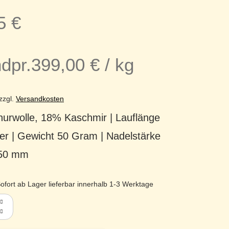
95
€
dpr.
399,00
€
/
kg
zzgl.
Versandkosten
urwolle, 18% Kaschmir | Lauflänge
er | Gewicht 50 Gram | Nadelstärke
,50 mm
ofort ab Lager lieferbar innerhalb 1-3 Werktage
n Brushed Cashmerino gebürstetes Kaschmir mit Merino 15 Pl