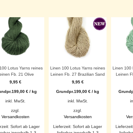
100 Lotus Yarns reines
Linen 100 Lotus Yarns reines
Linen 100 
einen Fb. 21 Olive
Leinen Fb. 27 Brazilian Sand
Leinen F
9,95
€
9,95
€
undpr.
199,00
€
/
kg
Grundpr.
199,00
€
/
kg
Grundp
inkl. MwSt.
inkl. MwSt.
i
zzgl.
zzgl.
Versandkosten
Versandkosten
Ver
rzeit:
Sofort ab Lager
Lieferzeit:
Sofort ab Lager
Lieferzei
ferbar innerhalb 1-3
lieferbar innerhalb 1-3
lieferb