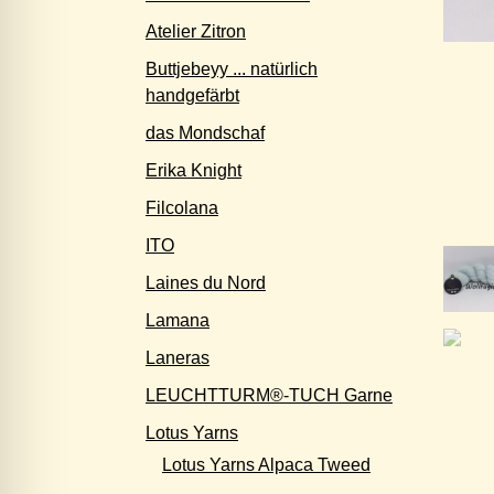
Atelier Zitron
Buttjebeyy ... natürlich
handgefärbt
das Mondschaf
Erika Knight
Filcolana
ITO
Laines du Nord
Lamana
Laneras
LEUCHTTURM®-TUCH Garne
Lotus Yarns
Lotus Yarns Alpaca Tweed