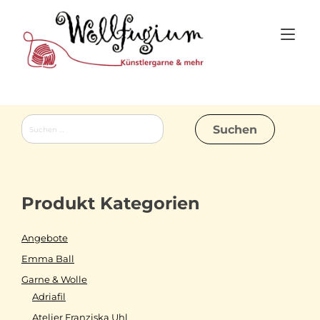
Skip
to
Tog
content
nav
Suchen
nach:
Produkt Kategorien
Angebote
Emma Ball
Garne & Wolle
Adriafil
Atelier Franziska Uhl