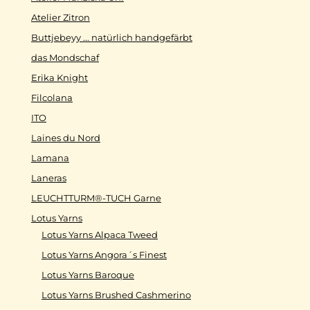
Atelier Zitron
Buttjebeyy ... natürlich handgefärbt
das Mondschaf
Erika Knight
Filcolana
ITO
Laines du Nord
Lamana
Laneras
LEUCHTTURM®-TUCH Garne
Lotus Yarns
Lotus Yarns Alpaca Tweed
Lotus Yarns Angora´s Finest
Lotus Yarns Baroque
Lotus Yarns Brushed Cashmerino