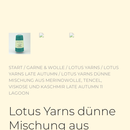
START
/
GARNE & WOLLE
/
LOTUS YARNS
/
LOTUS
YARNS LATE AUTUMN
/ LOTUS YARNS DÜNNE
MISCHUNG AUS MERINOWOLLE, TENCEL,
VISKOSE UND KASCHMIR LATE AUTUMN 11
LAGOON
Lotus Yarns dünne
Mischung aus