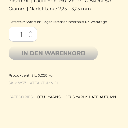
Kaschmir | Lauflänge 360 Meter | Gewicht 50
Gramm | Nadelstärke 2,25 – 3,25 mm
Lieferzeit:
Sofort ab Lager lieferbar innerhalb 1-3 Werktage
Lotus Yarns dünne Mischung aus Merinowolle, Tencel, Viskose
IN DEN WARENKORB
Produkt enthält: 0,050
kg
SKU:
W37-LATEAUTUMN-11
CATEGORIES:
LOTUS YARNS
,
LOTUS YARNS LATE AUTUMN