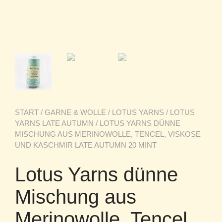
START
/
GARNE & WOLLE
/
LOTUS YARNS
/
LOTUS
YARNS LATE AUTUMN
/ LOTUS YARNS DÜNNE
MISCHUNG AUS MERINOWOLLE, TENCEL, VISKOSE
UND KASCHMIR LATE AUTUMN 20 MINT
Lotus Yarns dünne
Mischung aus
Merinowolle, Tencel,