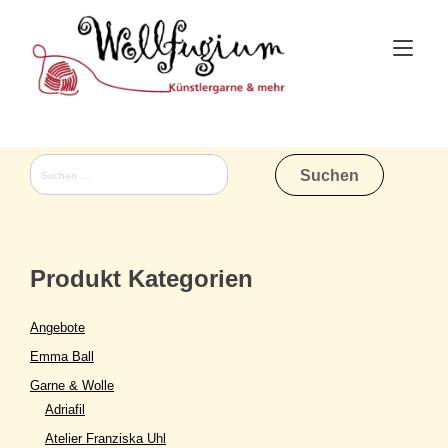
Skip
to
Tog
content
nav
Suchen
nach:
Produkt Kategorien
Angebote
Emma Ball
Garne & Wolle
Adriafil
Atelier Franziska Uhl