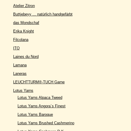
Atelier Zitron
Buttjebeyy ... natürlich handgefärbt
das Mondschaf
Erika Knight
Filcolana
ITO
Laines du Nord
Lamana
Laneras
LEUCHTTURM®-TUCH Garne
Lotus Yarns
Lotus Yarns Alpaca Tweed
Lotus Yarns Angora´s Finest
Lotus Yarns Baroque
Lotus Yarns Brushed Cashmerino