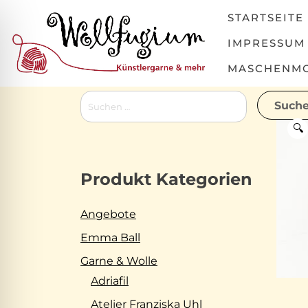
Skip
STARTSEITE
to
content
IMPRESSUM
MASCHENMOV
Suchen
nach:
🔍
Produkt Kategorien
Angebote
Emma Ball
Garne & Wolle
Adriafil
Atelier Franziska Uhl