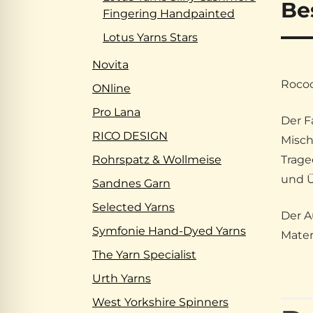
Be
Fingering Handpainted
Lotus Yarns Stars
Novita
Rococ
ONline
Pro Lana
Der F
RICO DESIGN
Misch
Trage
Rohrspatz & Wollmeise
und Ü
Sandnes Garn
Selected Yarns
Der A
Symfonie Hand-Dyed Yarns
Mater
The Yarn Specialist
Urth Yarns
West Yorkshire Spinners