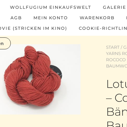
WOLLFUGIUM EINKAUFSWELT
GALERIE
AGB
MEIN KONTO
WARENKORB
IE (STRICKEN IM KINO)
COOKIE-RICHTLIN
START
/
G
YARNS R
ROCOCO 
BAUMWOL
Lot
– C
Bä
Bau