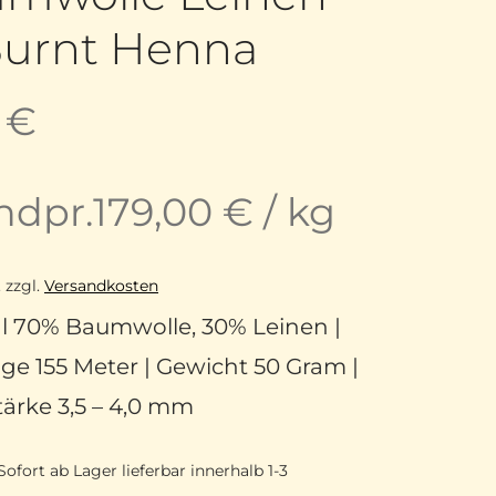
Burnt Henna
5
€
ndpr.
179,00
€
/
kg
.
zzgl.
Versandkosten
al 70% Baumwolle, 30% Leinen |
ge 155 Meter | Gewicht 50 Gram |
ärke 3,5 – 4,0 mm
Sofort ab Lager lieferbar innerhalb 1-3