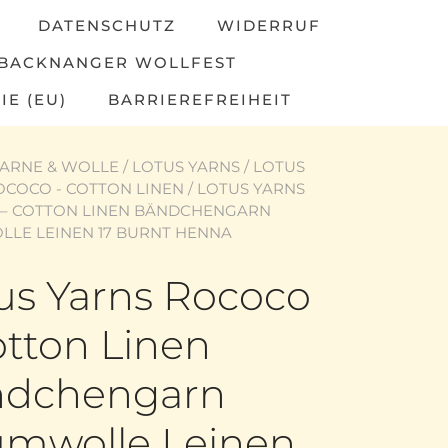
DATENSCHUTZ
WIDERRUF
BACKNANGER WOLLFEST
IE (EU)
BARRIEREFREIHEIT
ARNE & WOLLE
/
LOTUS YARNS
/
LOTUS
OCOCO - COTTON LINEN
/ LOTUS YARNS
– COTTON LINEN BÄNDCHENGARN
LE LEINEN 17 BURNT HENNA
us Yarns Rococo
otton Linen
ndchengarn
mwolle Leinen