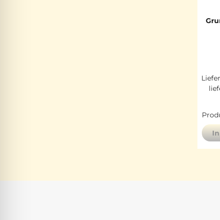
Gru
Liefe
lie
Produ
I