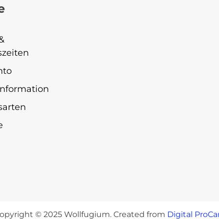
e
&
zeiten
nto
nformation
sarten
e
opyright © 2025 Wollfugium. Created from
Digital ProCa