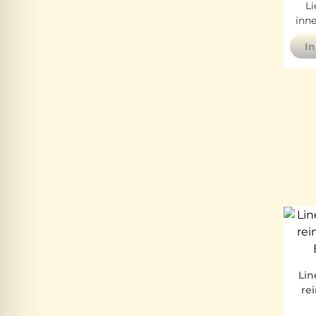
Li
inn
I
Lin
re