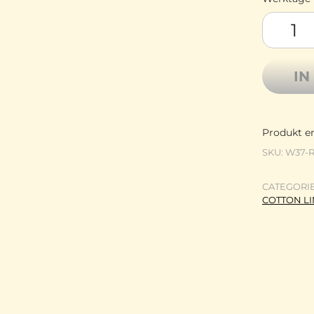
Lotus Ya
IN
Produkt en
SKU:
W37-
CATEGORI
COTTON L