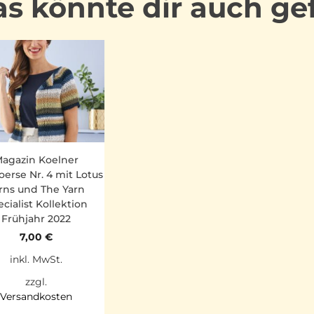
s könnte dir auch ge
agazin Koelner
oerse Nr. 4 mit Lotus
rns und The Yarn
cialist Kollektion
Frühjahr 2022
7,00
€
inkl. MwSt.
zzgl.
Versandkosten