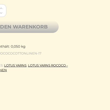
rns Rococo - Cotton Linen Bändchengarn Baumwolle Le
 DEN WARENKORB
thält: 0,050
kg
ROCOCOCOTTONLINEN-17
ES:
LOTUS YARNS
,
LOTUS YARNS ROCOCO -
INEN