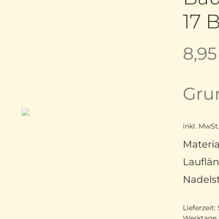
17 
8,9
Gru
inkl. MwSt
Materi
Lauflän
Nadelst
Lieferzeit:
Werktage