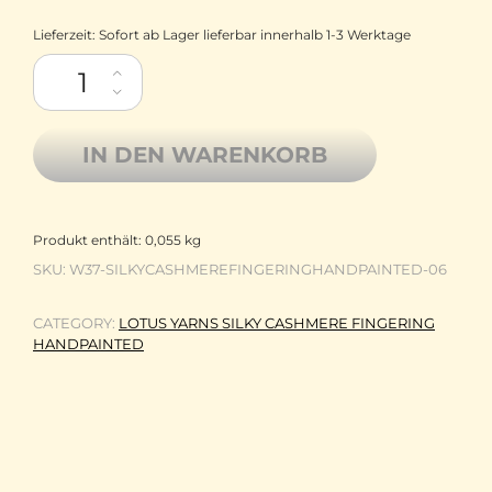
Lieferzeit:
Sofort ab Lager lieferbar innerhalb 1-3 Werktage
Lotus Yarns Seide monglisches Kaschmir handgefärbt Silky C
IN DEN WARENKORB
Produkt enthält: 0,055
kg
SKU:
W37-SILKYCASHMEREFINGERINGHANDPAINTED-06
CATEGORY:
LOTUS YARNS SILKY CASHMERE FINGERING
HANDPAINTED