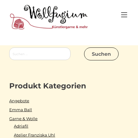
Skip
to
Tog
content
nav
Suchen
nach:
Produkt Kategorien
Angebote
Emma Ball
Garne & Wolle
Adriafil
Atelier Franziska Uhl