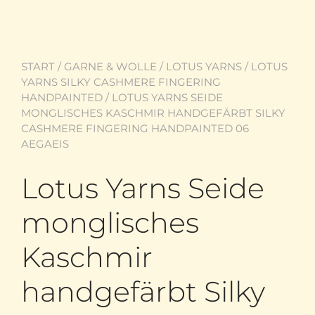
START
/
GARNE & WOLLE
/
LOTUS YARNS
/
LOTUS
YARNS SILKY CASHMERE FINGERING
HANDPAINTED
/ LOTUS YARNS SEIDE
MONGLISCHES KASCHMIR HANDGEFÄRBT SILKY
CASHMERE FINGERING HANDPAINTED 06
AEGAEIS
Lotus Yarns Seide
monglisches
Kaschmir
handgefärbt Silky