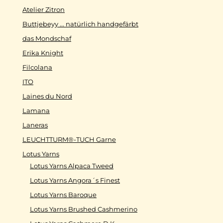
Atelier Zitron
Buttjebeyy ... natürlich handgefärbt
das Mondschaf
Erika Knight
Filcolana
ITO
Laines du Nord
Lamana
Laneras
LEUCHTTURM®-TUCH Garne
Lotus Yarns
Lotus Yarns Alpaca Tweed
Lotus Yarns Angora´s Finest
Lotus Yarns Baroque
Lotus Yarns Brushed Cashmerino